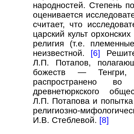
народностей. Степень по
оценивается исследовате
считает, что исследова
царский культ орхонских
религия (т.е. племенны
неизвестной.
[6]
Решите
Л.П. Потапов, полагаю
божеств — Тенгри
распространено в
древнетюркского общ
Л.П. Потапова и попытка
религиозно-мифологич
И.В. Стеблевой.
[8]