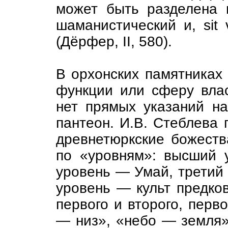
может быть разделена н
шаманистический и, sit 
(Дёpфep, II, 580).
В орхонских памятниках
функции или сферу вла
нет прямых указаний н
пантеон. И.В. Стеблева 
древнетюркские божеств
по «уровням»: высший 
уровень — Умай, третий
уровень — культ предко
первого и второго, перв
— низ», «небо — земля