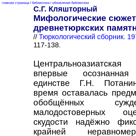
главная страница
/
библиотека
/
обновления библиотеки
С.Г. Кляшторный
Мифологические сюжет
древнетюркских памятн
//
Тюркологический сборник. 19
117-138.
Центральноазиатская
впервые осознанна
единстве Г.Н. Потани
время оставалась пред
обобщённых су
малодостоверных оц
скудости надёжно фик
крайней неравноме