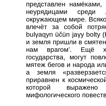
представлен намёками,
неурядицами среди
окружающем мире. Всяко
влечёт за собой потряс
bulγaqyn üčün jaγy bolty (
и земля пришли в смятени
нам врагом’. Ещё ху
государства, могут по
мятеж бегов и народа или
а земля «разверзаетс
приравнен к космическо
которой выражено
мифологического повест