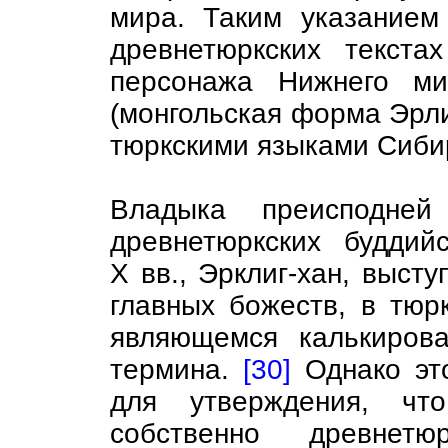
мира. Таким указанием
древнетюркских текста
персонажа Нижнего ми
(монгольская форма Эрли
тюркскими языками Сибири
Владыка преисподней
древнетюркских буддийс
X вв., Эрклиг-хан, высту
главных божеств, в тюр
являющемся калькиров
термина.
[30]
Однако это
для утверждения, чт
собственно древнетю