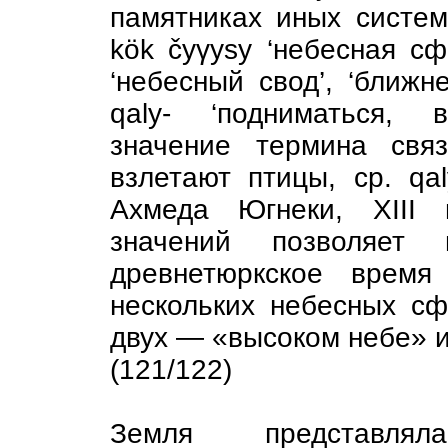
памятниках иных систем
kök čyγysy ‘небесная сфе
‘небесный свод’, ‘ближн
qaly- ‘подниматься, 
значение термина свя
взлетают птицы, ср. qal
Ахмеда Югнеки, XIII 
значений позволяет
древнетюркское время
нескольких небесных сф
двух — «высоком небе» 
(121/122)
Земля представлял