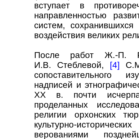
вступает в противор
направленностью разви
систем, сохранившихся
воздействия великих рел
После работ Ж.-П.
И.В. Стеблевой,
[4]
С.М
сопоставительного из
надписей и этнографиче
XX в. почти исчерпа
проделанных исследов
религии орхонских тю
культурно-историческ
верованиями поздн