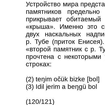
Устройство мира предста
памятников предельно
прикрывает обитаемый 
«крыша». Именно это с
двух наскальных надп
р. Тубе (приток Енисея)
«второй памятник с р. Т
прочтена с некоторыми 
строках:
(2) teŋim očük bizke [bol]
(3) Idil jerim a beŋgü bol
(120/121)