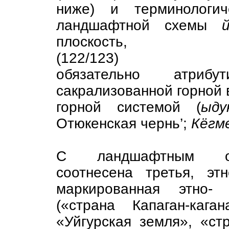
ниже) и терминологич
ландшафтной схемы
плоскость,
(122/123)
обязательно атриб
сакрализованной горной 
горной системой (
ыд
Отюкенская чернь’;
Кёгме
С ландшафтным опи
соотнесена третья, эт
маркированная этно- 
(«страна Капаган-каг
«Уйгурская земля», «ст