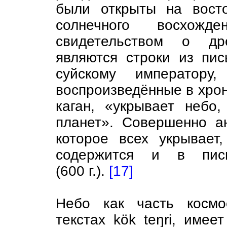
были открыты на восто
солнечного восхож
свидетельством о др
являются строки из пи
суйскому император
воспроизведённые в хрон
каган, «укрывает небо
планет». Совершенно а
которое всех укрывает,
содержится и в пись
(600 г.).
[17]
Небо как часть космо
текстах kök teŋri, имее