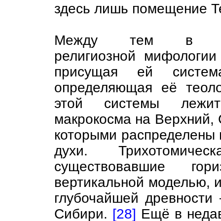
здесь лишь помещение Те
Между тем в сибир
религиозной мифологии
присущая ей система
определяющая её теоло
этой системы лежит
макрокосма на Верхний,
которыми распределены в
духи. Трихотомичес
существовавшие гор
вертикальной моделью, и
глубочайшей древности 
Сибири.
[28]
Ещё в недав