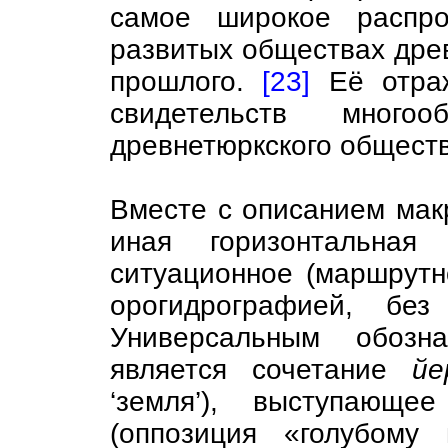
самое широкое распро
развитых обществах древ
прошлого.
[23]
Её отраж
свидетельств многоо
древнетюркского обществ
Вместе с описанием мак
иная горизонтальная
ситуационное (маршрутн
орогидрографией, без
Универсальным обозн
является сочетание
йе
‘земля’), выступающ
(оппозиция «голубому 