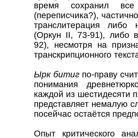
время сохранил вс
(переписчика?), частично
транслитерация либо н
(Оpкун II, 73-91), либо 
92), несмотря на призн
транскрипционного текста
Ырк битиг
по-праву счит
понимания древнетюрк
каждой из шестидесяти п
представляет немалую сл
посейчас остаётся пред
Опыт критического ан