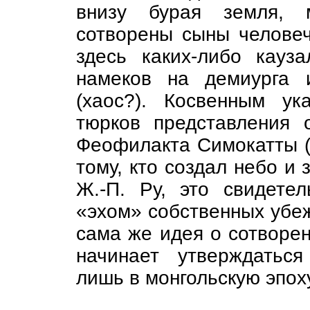
внизу бурая земля, 
сотворены сыны человеч
здесь каких-либо кауз
намеков на демиурга 
(хаос?). Косвенным у
тюрков представления 
Феофилакта Симокатты (V
тому, кто создал небо и
Ж.-П. Ру, это свидетел
«эхом» собственных убе
сама же идея о сотворе
начинает утверждатьс
лишь в монгольскую эпох