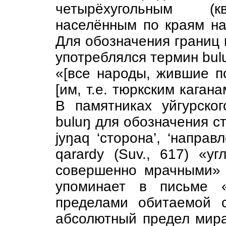
четырёхугольным (кв
населённым по краям н
Для обозначения границ 
употреблялся термин buluŋ 
«[все народы, жившие по
[им, т.е. тюркским кагана
В памятниках уйгурско
buluŋ для обозначения с
jyŋaq ‘сторона’, ‘направ
qarardy (Suv., 617) «у
совершенно мрачными» 
упоминает в письме 
пределами обитаемой 
абсолютный предел мир