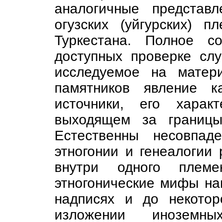
аналогичные представ
огузских (уйгурских) 
Туркестана. Полное с
доступных проверке слу
исследуемое на матер
памятников явление к
источники, его харак
выходящем за границы
Естественны несовпад
этногонии и генеалогии
внутри одного плем
этногонические мифы на
надписях и до некото
изложении иноземны