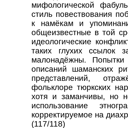
мифологической фабул
стиль повествования по
к намёкам и упоминан
общеизвестные в той ср
идеологические конфли
таких глухих ссылок з
малонадёжны. Попытки
описаний шаманских ри
представлений, отра
фольклоре тюркских на
хотя и заманчивы, но 
использование этногр
корректируемое на диахр
(117/118)