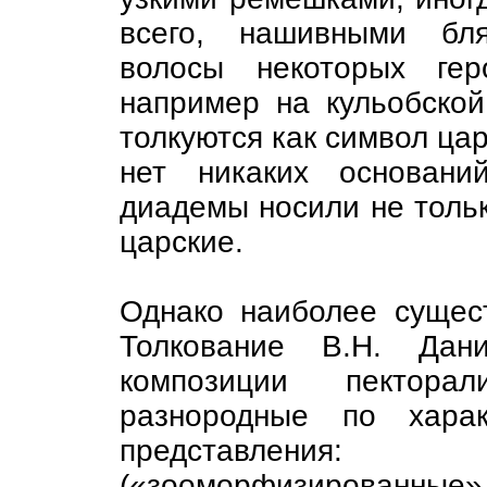
всего, нашивными бля
волосы некоторых гер
например на кульобской
толкуются как символ ца
нет никаких основани
диадемы носили не тольк
царские.
Однако наиболее сущест
Толкование В.Н. Дани
композиции пектора
разнородные по хара
представлени
(«зооморфизированные» 