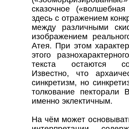
сказочное («волшебная 
здесь с отражением конк
между различными ски
изображением реальног
Атея. При этом характе
этого разнохарактерно
текста остаются со
Известно, что архаич
синкретизм, но синкрети
толкование пекторали В
именно эклектичным.
На чём может основыват
интерпретации содер