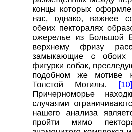
концы которых оформле
нас, однако, важнее с
обеих пекторалях образ
ожерелье из Большой Б
верхнему фризу расс
замыкающие с обоих к
фигурки собак, преследу
подобном же мотиве н
Толстой Могилы.
[10
Причерноморье наход
случаями ограничиваютс
нашего анализа являет
пройти мимо пектор
знаменитого комплекса 