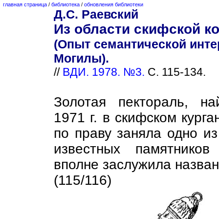
главная страница
/
библиотека
/
обновления библиотеки
Д.С. Раевский
Из области скифской к
(Опыт семантической инте
Могилы).
//
ВДИ. 1978. №3.
С. 115-134.
Золотая пектораль, н
1971 г. в скифском кург
по праву заняла одно и
известных памятников
вполне заслужила назван
(115/116)