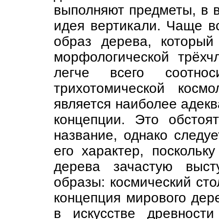
выполняют предметы, в 
идея вертикали. Чаще вс
образ дерева, которы
морфологической трёхчл
легче всего соотнос
трихотомической косм
является наиболее адек
концепции. Это обстоя
название, однако следуе
его характер, поскольк
дерева зачастую выст
образы: космический стол
концепция мирового дер
в искусстве древност