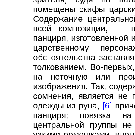
помещены скифы царски
Содержание центральн
всей композиции, — п
панциря, изготовленной 
царственному персон
обстоятельства заставля
толкованием. Во-первых,
на неточную или прои
изображения. Так, содер
сомнения, является не 
одежды из руна,
[6]
причё
панциря; повязка на
центральной группы не
узкими ремешками, иног