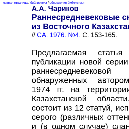
главная страница
/
библиотека
/
обновления библиотеки
А.А. Чариков
Раннесредневековые с
из Восточного Казахста
//
СА. 1976. №4.
С. 153-165.
Предлагаемая статья
публикации новой серии
раннесредневековой с
обнаруженных автор
1974 гг. на территори
Казахстанской област
состоит из 12 статуй, ис
серого (различных оттен
и (в одном случае) сла