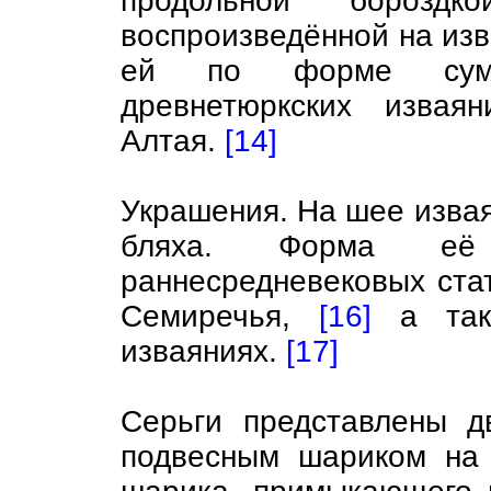
продольной бороздк
воспроизведённой на изв
ей по форме сумки
древнетюркских изва
Алтая.
[14]
Украшения. На шее изва
бляха. Форма её
раннесредневековых ста
Семиречья,
[16]
а такж
изваяниях.
[17]
Серьги представлены д
подвесным шариком на 