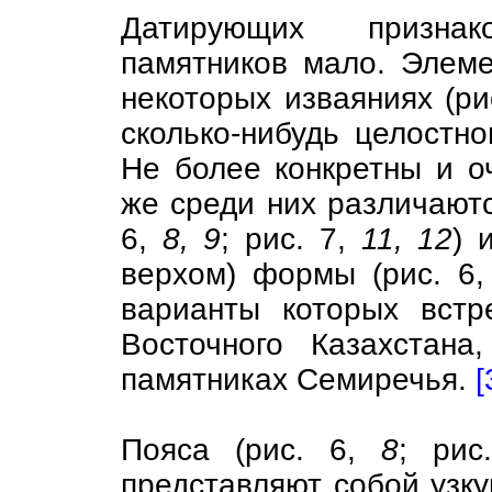
Датирующих призна
памятников мало. Элем
некоторых изваяниях (ри
сколько-нибудь целостно
Не более конкретны и о
же среди них различаютс
6,
8, 9
; рис. 7,
11, 12
) 
верхом) формы (рис. 6
варианты которых встр
Восточного Казахстана
памятниках Семиречья.
[
Пояса (рис. 6,
8
; ри
представляют собой узку