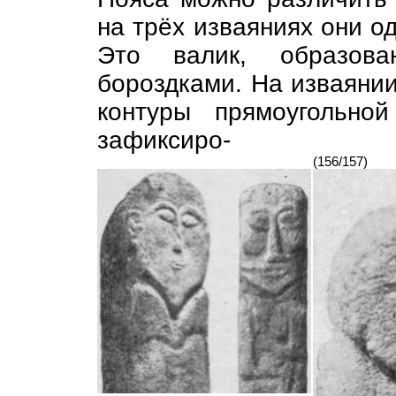
на трёх изваяниях они о
Это валик, образова
бороздками. На изваянии
контуры прямоугольно
зафиксиро-
(156/157)