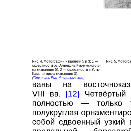
Рис. 4. Фотографии изваяний 5 и 3:
1
—
Рис. 5. Фотогр
окрестности оз. Амреколь Курчумского р-
на (изваяние 5);
2
— окрестности г. Усть-
Каменогорска (изваяние 3).
(
Открыть Рис. 4 в новом окне
)
ваны на восточноказа
VIII вв.
[12]
Четвёртый 
полностью — только 
полукруглая орнаментиро
собой сдвоенный узкий 