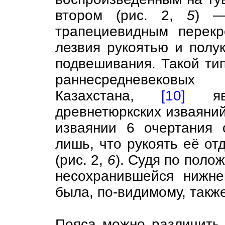
втором (рис. 2,
5
) —
трапециевидным перекр
лезвия рукоятью и полу
подвешивания. Такой тип
раннесредневековых
Казахстана,
[10]
явл
древнетюркских изваяний
изваянии 6 очертания 
лишь, что рукоять её от
(рис. 2,
6
). Судя по поло
несохранившейся нижне
была, по-видимому, такж
Пояса можно различить 