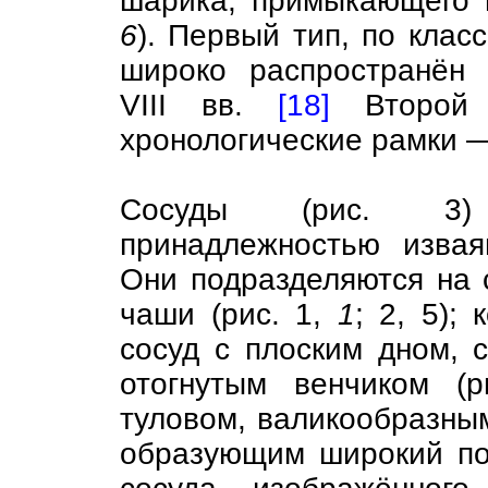
шарика, примыкающего н
6
). Первый тип, по клас
широко распространён 
VIII вв.
[18]
Второй 
хронологические рамки —
Сосуды (рис. 3) 
принадлежностью извая
Они подразделяются на 
чаши (рис. 1,
1
; 2, 5);
сосуд с плоским дном, 
отогнутым венчиком (
туловом, валикообразным
образующим широкий по