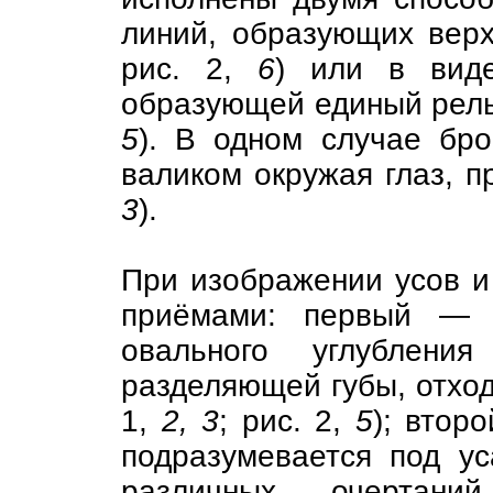
линий, образующих верх
рис. 2,
6
) или в виде
образующей единый рель
5
). В одном случае бро
валиком окружая глаз, п
3
).
При изображении усов и
приёмами: первый — о
овального углублени
разделяющей губы, отход
1,
2, 3
; рис. 2,
5
); втор
подразумевается под ус
различных очертани