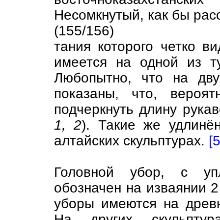
Несомкнутый, как бы расс
(155/156)
тания которого четко в
имеется на одной из ту
Любопытно, что на дву
показаны, что, вероят
подчеркнуть длину рукав
1, 2
). Такие же удлинё
алтайских скульптурах.
[5
Головной убор, с уп
обозначен на изваянии 2
уборы имеются на древ
На других скульптур