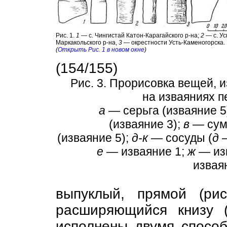
Рис. 1.
1
— с. Чингистай Катон-Карагайского р-на;
2
— с. Ус
Маркакольского р-на,
3
— окрестности Усть-Каменогорска.
(
Открыть Рис. 1 в новом окне
)
(154/155)
Рис. 3. Прорисовка вещей,
на изваяниях п
а
— серьга (изваяние 5
(изваяние 3);
в
— сум
(изваяние 5);
д-к
— сосуды (
д
—
е
— изваяние 1;
ж
— из
извая
выпуклый, прямой (ри
расширяющийся книзу 
исполнены двумя способ