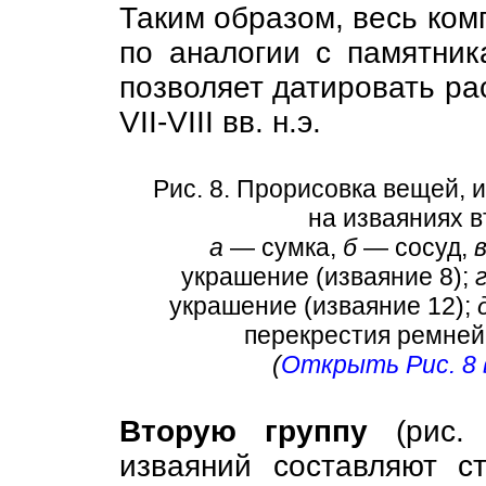
Таким образом, весь ком
по аналогии с памятник
позволяет датировать ра
VII-VIII вв. н.э.
Рис. 8. Прорисовка вещей,
на изваяниях в
а
— сумка,
б
— сосуд,
украшение (изваяние 8);
украшение (изваяние 12);
перекрестия ремней 
(
Открыть Рис. 8 
Вторую группу
(рис. 
изваяний составляют с