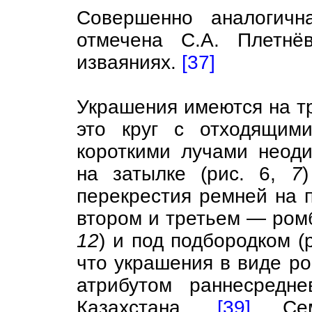
Совершенно аналогичн
отмечена С.А. Плетнё
изваяниях.
[37]
Украшения имеются на тр
это круг с отходящим
короткими лучами неод
на затылке (рис. 6,
7
перекрестия ремней на 
втором и третьем — ромб
12
) и под подбородком (
что украшения в виде р
атрибутом раннесредне
Казахстана,
[39]
Сем