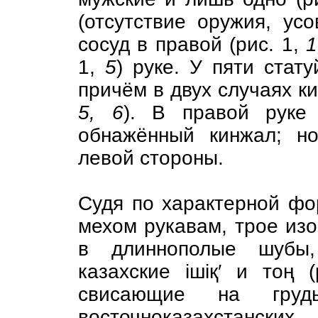
(отсутствие оружия, ус
сосуд в правой (рис. 1,
1
1,
5
) руке. У пяти стат
причём в двух случаях ки
5, 6
). В правой руке
обнажённый кинжал; н
левой стороны.
Судя по характерной фо
мехом рукавам, трое из
в длиннополые шубы
казахские iшiқ′ и тоң 
свисающие на груд
восточноказахстански