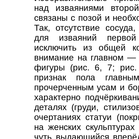
над изваяниями второ
связаны с позой и необх
Так, отсутствие сосуда
для изваяний первой
исключить из общей ко
внимание на главном — 
фигуры (рис. 6, 7; рис
признак пола главны
прочерченным усам и бор
характерно подчёркиван
деталях (груди, стилиз
очертаниях статуи (покр
на женских скульптурах
чуть выдающийся вперё