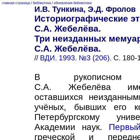
главная страница
/
библиотека
/
обновления библиотеки
И.В. Тункина, Э.Д. Фролов
Историографические э
С.А. Жебелёва.
Три неизданных мемуа
С.А. Жебелёва.
//
ВДИ. 1993. №3 (206).
С. 180-
В рукописном 
С.А. Жебелёва им
оставшихся неизданным
учёных, бывших его к
Петербургскому унив
Академии наук.
Первы
греческой и передне