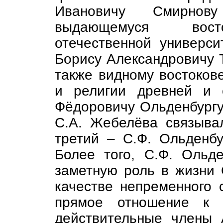
Ивановичу Смирнов
выдающемуся восто
отечественной универси
Борису Александровичу Т
также видному востокове
и религии древней и 
Фёдоровичу Ольденбургу
С.А. Жебелёва связыва
третий – С.Ф. Ольденб
Более того, С.Ф. Ольд
заметную роль в жизни 
качестве непременного 
прямое отношение к 
действительные члены 