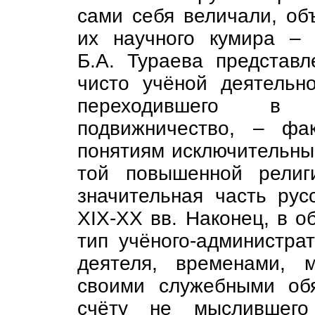
сами себя величали, о
их научного кумира – 
Б.А. Тураева представ
чисто учёной деятельно
переходившего в 
подвижничество, – фа
понятиям исключительный
той повышенной религи
значительная часть рус
XIX-XX вв. Наконец, в о
тип учёного-администра
деятеля, временами, 
своими служебными об
счёту не мыслившего