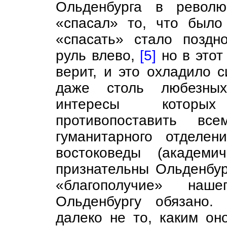
Ольденбурга в револю
«спасал» то, что было
«спасать» стало поздн
руль влево,
[5]
но в этот
верит, и это охладило с
даже столь любезных
интересы которых
противопоставить вс
гуманитарного отделе
востоковеды (академи
признательны Ольденбур
«благополучие» наше
Ольденбургу обязано.
далеко не то, каким о