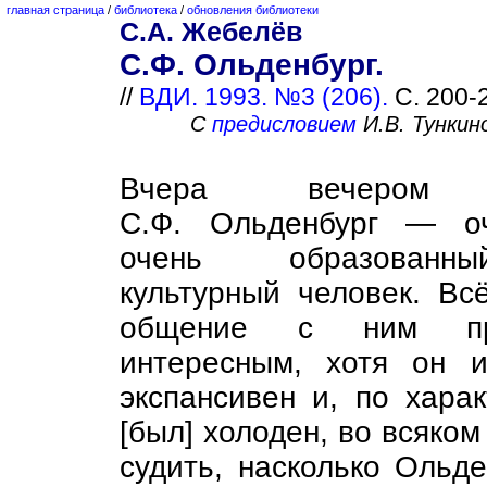
главная страница
/
библиотека
/
обновления библиотеки
С.А. Жебелёв
С.Ф. Ольденбург.
//
ВДИ. 1993. №3 (206).
С. 200-
С
предисловием
И.В. Тункин
Вчера вечером с
С.Ф. Ольденбург — о
очень образованн
культурный человек. Вс
общение с ним п
интересным, хотя он 
экспансивен и, по харак
[был] холоден, во всяко
судить, насколько Ольде