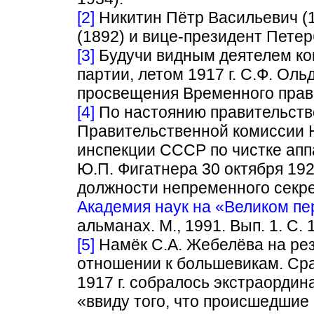
[2]
Никитин Пётр Васильевич (1
(1892) и вице-президент Петер
[3]
Будучи видным деятелем ко
партии, летом 1917 г. С.Ф. Ол
просвещения Временного прав
[4]
По настоянию правительств
Правительственной комиссии 
инспекции СССР по чистке апп
Ю.П. Фигатнера 30 октября 192
должности непременного секре
Академия наук на «Великом п
альманах. М., 1991. Вып. 1. С. 
[5]
Намёк С.А. Жебелёва на рез
отношении к большевикам. Сра
1917 г. собралось экстраорди
«ввиду того, что происшедшие