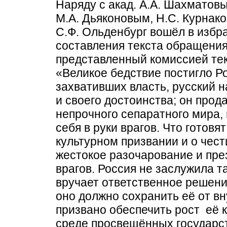
Наряду с акад. А.А. Шахматов
М.А. Дьяконовым, Н.С. Курнак
С.Ф. Ольденбург вошёл в избр
составления текста обращения 
представленный комиссией те
«Великое бедствие постигло Ро
захвативших власть, русский 
и своего достоинства; он прод
непрочного сепаратного мира,
себя в руки врагов. Что готовя
культурном призвании и о чес
жестокое разочарование и пре
врагов. Россия не заслужила т
вручает ответственное решени
оно должно сохранить её от вн
призвано обеспечить рост её 
среде просвещённых государст