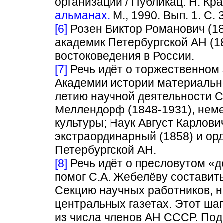
организаций / Публикац. Н. Кра
альманах.
М., 1990. Вып. 1. С. 
[6]
Розен Виктор Романович (18
академик Петербургской АН (1
востоковедения в России.
[7]
Речь идёт о торжественном 
Академии истории материальной
летию научной деятельности С
Меллендорф (1848-1931), неме
культуры; Наук Август Карлови
экстраординарный (1858) и ор
Петербургской АН.
[8]
Речь идёт о пресловутом «д
помог С.А. Жебелёву составит
Секцию научных работников, н
центральных газетах. Этот ша
из числа членов АН СССР. Под