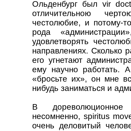
Ольденбург был vir doc
отличительною черт
честолюбие, и потому-то
рода «администрации
удовлетворять честолю
направлениях. Сколько р
его угнетают администр
ему научно работать. А
«бросьте их», он мне в
нибудь заниматься и ад
В дореволюционное
несомненно, spiritus mov
очень деловитый челове