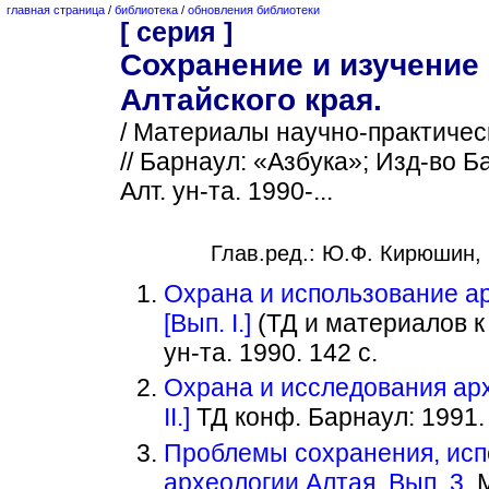
главная страница
/
библиотека
/
обновления библиотеки
[ серия ]
Сохранение и изучение
Алтайского края.
/ Материалы научно-практичес
// Барнаул: «Азбука»; Изд-во Ба
Алт. ун-та. 1990-...
Глав.ред.: Ю.Ф. Кирюшин, 
Охрана и использование ар
[Вып. I.]
(ТД и материалов к
ун-та. 1990. 142 с.
Охрана и исследования арх
II.]
ТД конф. Барнаул: 1991. 
Проблемы сохранения, исп
археологии Алтая. Вып. 3.
М