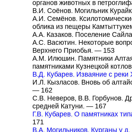
органов животных в петроглиф
В.И. Соёнов. Могильник Курайк
А.И. Семёнов. Ксилотомически
облика из пещеры Камтыттуке
А.А. Казаков. Поселение Сайла
А.С. Васютин. Некоторые вопр
Верхнего Приобья. — 153
А.М. Илюшин. Памятники Алтая 
памятниками Кузнецкой котлов
В.Д. Кубарев. Изваяние с реки
И.Л. Кызласов. Вновь об алтай
— 162
С.В. Неверов, В.В. Горбунов.
средней Катуни. — 167
Г.В. Кубарев. О памятниках ти
171
В.А. Могильников. Курганы у д.