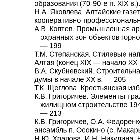
образования (70-90-е гг. XIX в.
Н.А. Яковлева. Алтайские газе
кооперативно-профессиональн
А.В. Коптев. Промышленная ар
охранных зон объектов горно-
— 199
Т.М. Степанская. Стилевые на
Алтая (конец XIX — начало XX 
В.А. Скубневский. Строительна
думы в начале XX в. — 205
Т.К. Щеглова. Крестьянская из
К.В. Григоричев. Элементы тр
жилищном строительстве 1940
— 213
К.В. Григоричев, О.А. Федоре
ансамбль п. Осокино (с. Макар
Н.Ю. Храпова, И.Н. Никулина.