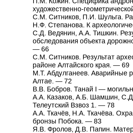
П.М. Кожин. Специфика андрон
художественно-геометрическо
С.М. Ситников, П.И. Шульга. Р
Н.Ф. Степанова. К археологиче
С.Д. Ведянин, А.А. Тишкин. Ре
обследования объекта дорожно
— 66
С.М. Ситников. Результат архе
районе Алтайского края. — 69
М.Т. Абдулганеев. Аварийные 
Алтае. — 72
В.В. Бобров. Танай I — могиль
А.А. Казаков, А.Б. Шамшин, С.
Телеутский Взвоз 1. — 78
А.А. Ткачёв, Н.А. Ткачёва. Ох
бронзы Побока. — 83
Я.В. Фролов, Д.В. Папин. Мат