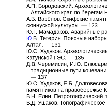
А.П. Бородовский. Археологич
Алтайского края по берегам
А.В. Варёнов. Скифские памят
сюннуской культуры. — 123
Ю.Т. Мамадаков. Аварийные ра
Ю.
В. Тетерин. Поясные наборы
Алтая. — 131
Ю.С. Худяков. Археологически
Катунской ГЭС. — 135
Д.В. Черемисин, И.Ю. Слюсаре
традиционные пути кочевания 
— 137
Ю.С. Худяков, Е.Б. Долговесо
памятников на правобережье К
В.Н. Елин. Петроглифический 
В.Д. Ушаков. Топографическо