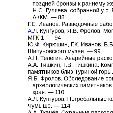
поздней бронзы к раннему же
Н.С. Гуляева, собранной у с.
АККМ. — 88
Г.Е. Иванов. Разведочные рабо
А.
Л. Кунгуров, Я.В. Фролов. Мо
МГК-1. — 94
Ю.Ф. Кирюшин, Г.К. Иванов, В.
Шипуновского музея. — 99
А.Н. Телегин. Аварийные раскоп
А.А. Тишкин, Т.В. Тишкина. Ко
памятников близ Туриной горы
Я.Б. Фролов. Обследование со
археологических памятников
края. — 110
А.Л. Кунгуров. Погребальные 
Чумыше. — 114
А.А. Ткачёв. Охранные раскоп