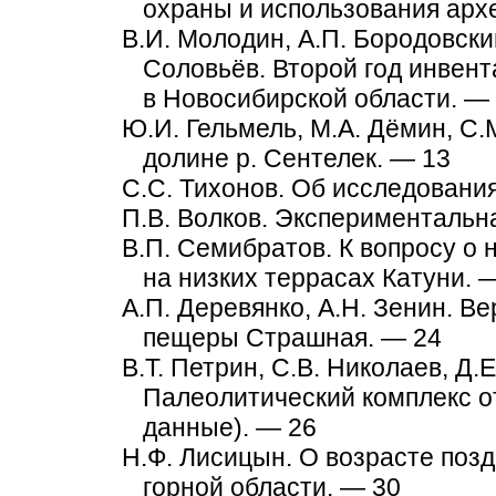
охраны и использования арх
В.И. Молодин, А.П. Бородовский
Соловьёв. Второй год инвен
в Новосибирской области. —
Ю.И. Гельмель, М.А. Дёмин, С.
долине р. Сентелек. — 13
С.С. Тихонов. Об исследовани
П.В. Волков. Экспериментальн
В.П. Семибратов. К вопросу о
на низких террасах Катуни. 
А.П. Деревянко, А.Н. Зенин. 
пещеры Страшная. — 24
В.Т. Петрин, С.В. Николаев, Д.
Палеолитический комплекс о
данные). — 26
Н.Ф. Лисицын. О возрасте поз
горной области. — 30