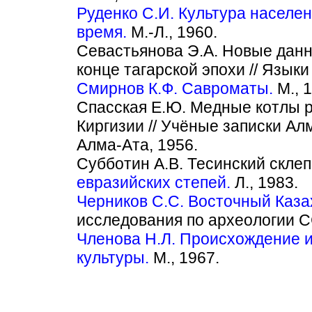
Руденко С.И. Культура населе
время.
М.-Л., 1960.
Севастьянова Э.А. Новые данн
конце тагарской эпохи // Языки
Смирнов К.Ф. Савроматы.
М., 
Спасская Е.Ю. Медные котлы р
Киргизии // Учёные записки Алма
Алма-Ата, 1956.
Субботин А.В. Тесинский склеп 
евразийских степей.
Л., 1983.
Черников С.С. Восточный Каза
исследования по археологии ССС
Членова Н.Л. Происхождение и
культуры.
М., 1967.