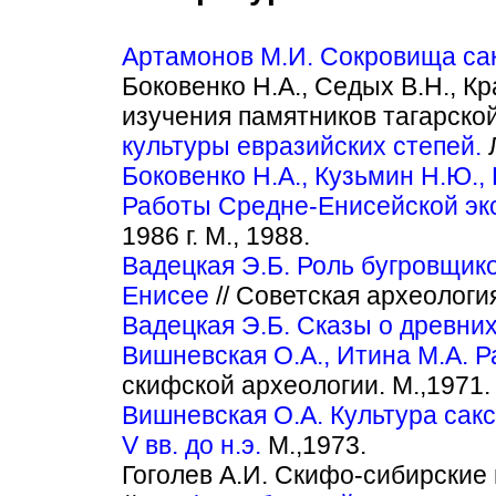
Артамонов М.И. Сокровища сак
Боковенко Н.А., Седых В.Н., К
изучения памятников тагарской
культуры евразийских степей.
Л
Боковенко Н.А., Кузьмин Н.Ю., К
Работы Средне-Енисейской эк
1986 г. М., 1988.
Вадецкая Э.Б. Роль бугровщик
Енисее
// Советская археологи
Вадецкая Э.Б. Сказы о древних
Вишневская О.А., Итина М.А. 
скифской археологии. М.,1971.
Вишневская О.А. Культура сакс
V вв. до н.э.
М.,1973.
Гоголев А.И. Скифо-сибирские