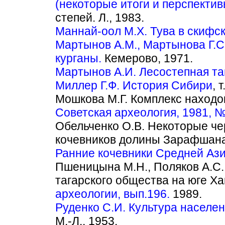
(некоторые итоги и перспектив
степей. Л., 1983.
Маннай-оол М.Х. Тува в скифс
Мартынов A.M., Мартынова Г.С
курганы.
Кемерово, 1971.
Мартынов А.И. Лесостепная таг
Миллер Г.Ф. История Сибири
, 
Мошкова М.Г. Комплекс находок
Советская археология, 1981, №
Обельченко О.В. Некоторые че
кочевников долины Зарафшана
Ранние кочевники Средней Ази
Пшеницына М.Н., Поляков А.С
тагарского общества на юге Ха
археологии, вып.196.
1989.
Руденко С.И. Культура населен
М.-Л., 1953.