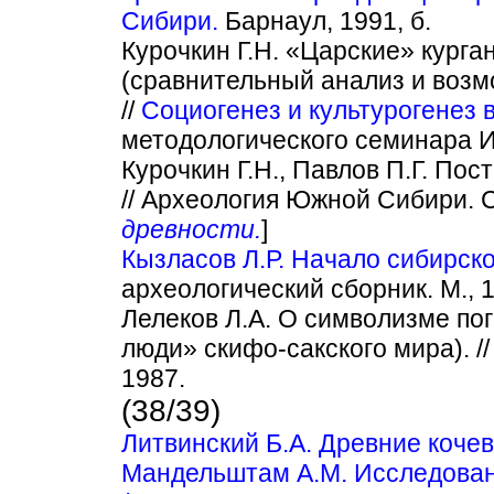
Сибири.
Барнаул, 1991, б.
Курочкин Г.Н. «Царские» кург
(сравнительный анализ и возм
//
Социогенез и культурогенез 
методологического семинара И
Курочкин Г.Н., Павлов П.Г. По
// Археология Южной Сибири. СП
древности.
]
Кызласов Л.Р. Начало сибирск
археологический сборник. М., 
Лелеков Л.А. О символизме по
люди» скифо-сакского мира). /
1987.
(38/39)
Литвинский Б.А. Древние коче
Мандельштам A.M. Исследован