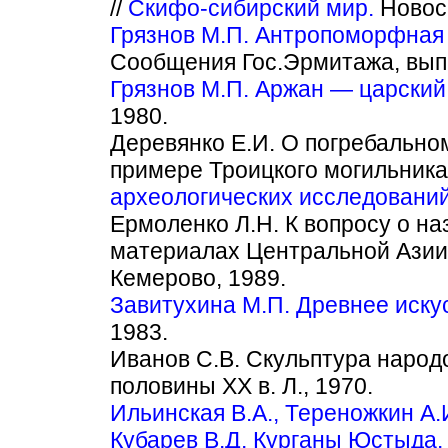
//
Скифо-сибирский мир.
Новоси
Грязнов М.П. Антропоморфная 
Сообщения Гос.Эрмитажа, вып.
Грязнов М.П. Аржан — царский
1980.
Деревянко Е.И. О погребально
примере Троицкого могильника)
археологических исследований,
Ермоленко Л.Н. К вопросу о на
материалах Центральной Азии) 
Кемерово, 1989.
Завитухина М.П. Древнее иску
1983.
Иванов С.В. Скульптура народ
половины XX в. Л., 1970.
Ильинская В.А., Тереножкин А.И.
Кубарев В.Д. Курганы Юстыда.