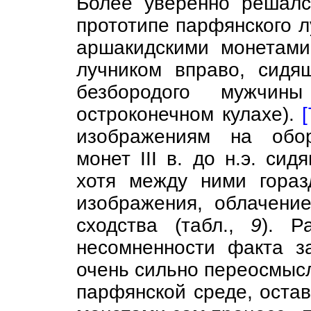
Более уверенно решалс
прототипе парфянского л
аршакидскими монетами
лучником вправо, сид
безбородого мужчин
остроконечном кулахе).
[
изображениям на обор
монет III в. до н.э. с
хотя между ними гораз
изображения, облачение
сходства (табл.,
9
). Р
несомненности факта з
очень сильно переосмыс
парфянской среде, остав