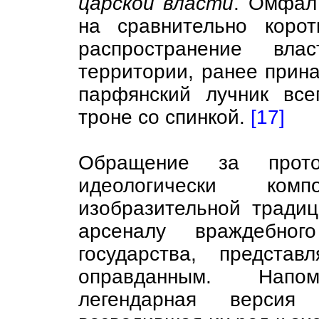
царской власти
. Омфал
на сравнительно корот
распространение вл
территории, ранее прин
парфянский лучник вс
троне со спинкой.
[17]
Обращение за прот
идеологически ком
изобразительной традиц
арсеналу враждебног
государства, предста
оправданным. Напо
легендарная версия 