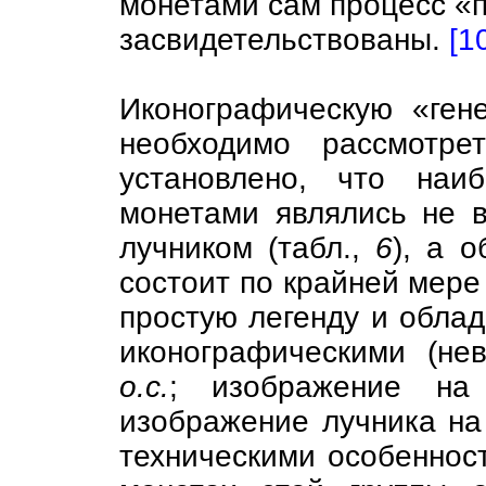
монетами сам процесс «п
засвидетельствованы.
[1
Иконографическую «ген
необходимо рассмотре
установлено, что наи
монетами являлись не 
лучником (табл.,
6
), а 
состоит по крайней мере
простую легенду и обла
иконографическими (не
о.с.
; изображение н
изображение лучника на 
техническими особеннос