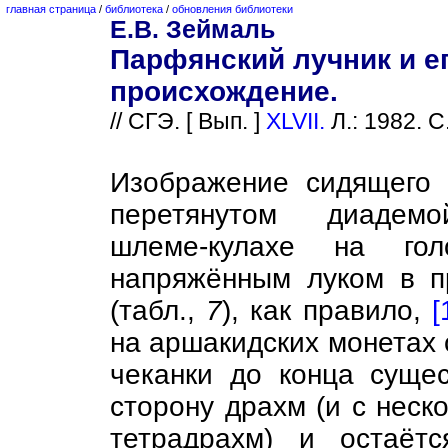
главная страница
/
библиотека
/
обновления библиотеки
Е.В. Зеймаль
Парфянский лучник и е
происхождение.
// СГЭ. [ Вып. ]
XLVII.
Л.: 1982. С
Изображение сидящего
перетянутом диадем
шлеме-кулахе на го
напряжённым луком в п
(табл.,
7
), как правило,
[
на аршакидских монетах 
чеканки до конца суще
сторону драхм (и с нес
тетрадрахм) и остаёт