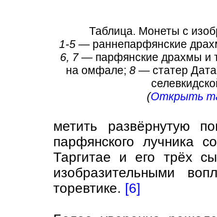
Таблица. Монеты с изоб
1-5
— раннепарфянские драхм
6, 7
— парфянские драхмы и т
на омфале;
8
— статер Датам
селевкидской
(
Открыть та
метить развёрнутую по
парфянского лучника с
Таргитае и его трёх сын
изобразительными воп
торевтике.
[6]