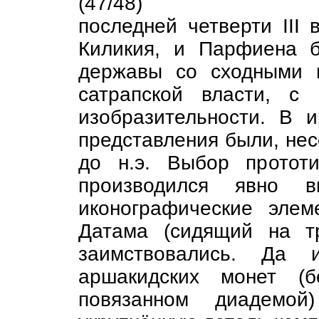
(47/48)
последней четверти III 
Киликия, и Парфиена 
державы со сходными 
сатрапской власти, с
изобразительности. В 
представления были, несом
до н.э. Выбор протот
производился явно вп
иконографические эле
Датама (сидящий на т
заимствовались. Да 
аршакидских монет (б
повязанном диадемой)