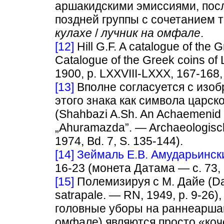
аршакидскими эмиссиями, пос
поздней группы с сочетанием 
кулахе
/
лучник на омфале
.
[12]
Hill G.F. A catalogue of the 
Catalogue of the Greek coins of L
1900, p. LXXVIII-LXXX, 167-168, 
[13]
Вполне согласуется с изоб
этого знака как символа царс
(Shahbazi A.Sh. An Achaemenid Sy
„Ahuramazda”. — Archaeologische
1974, Bd. 7, S. 135-144).
[14]
Зеймаль Е.В. Амударьински
16-23 (монета Датама — с. 73,
[15]
Полемизируя с М. Дайе (Day
satrapale. — RN, 1949, p. 9-26)
головные уборы на раннеаршак
омфале) являются просто «ко