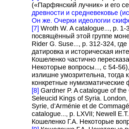
(«Парфянский лучник» и его се
древности и средневековье (ис
Он же. Очерки идеологии скиф
[7]
Wroth W. A catalogue..., p. 1
посвящённый этой группе моне
Rider G. Suse..., p. 312-324, 
датировка и историческая инте
Кошеленко частично пересказа
Некоторые вопросы..., с 54-56
излишне умозрительна, тогда к
конкретные нумизматические 
[8]
Gardner P. A catalogue of the
Seleucid Kings of Syria. London,
Syrie, d’Arménie et de Commagén
catalogue..., p. LXVII; Newell E.T
Кошеленко Г.A. Некоторые вопро