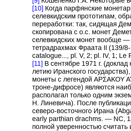
[9]
Кошеленко Г.А. Некоторые во
[10]
Когда парфянские монетар
селевкидским прототипам, обр
переработки: так, сидящая Де
скопирована с о.с. монет Деметр
селевкидских монет вообще —
тетрадрахмах Фраата II (139/8-13
catalogue..., pl. V, 2; pl. IV, 1; Le
[11]
В сентябре 1971 г. (докла
летию Иранского государства)
монеты с легендой ΑΡΣΑΚΟΥ Α
троне-дифросе) являются наиб
располагал только одним экзем
Н. Линевича). После публикаци
северо-восточного Ирана (Abgar
early parthian drachms. — NC, 1
полной уверенностью считать