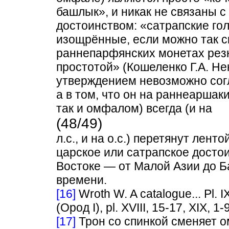
башлык», и никак не связаны с
достоинством: «сатрапские г
изощрённые, если можно так с
раннепарфянских монетах резк
простотой» (Кошеленко Г.А. Нек
утверждением невозможно согл
а в том, что он на раннеаршак
так и омфалом) всегда (и на
(48/49)
л.с., и на о.с.) перетянут ле
царское или сатрапское досто
Востоке — от Малой Азии до Б
времени.
[16]
Wroth W. A catalogue... Pl. IX,
(Ород I), pl. XVIII, 15-17, XIX, 1
[17]
Трон со спинкой сменяет 