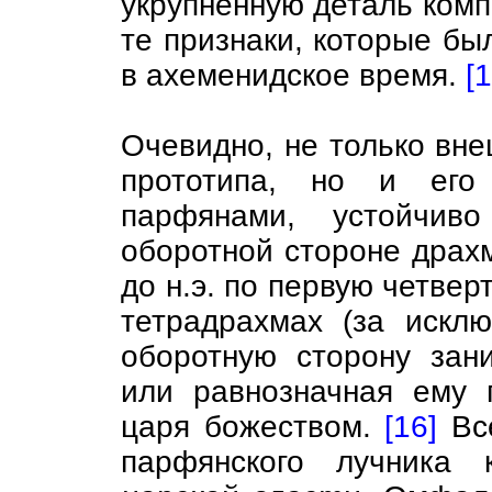
укрупнённую деталь комп
те признаки, которые б
в ахеменидское время.
[1
Очевидно, не только вне
прототипа, но и его
парфянами, устойчив
оборотной стороне драхм 
до н.э. по первую четверт
тетрадрахмах (за искл
оборотную сторону зан
или равнозначная ему 
царя божеством.
[16]
Всё
парфянского лучника