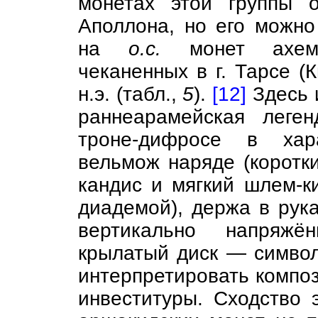
монетах этой группы о
Аполлона, но его можно
на
о.с.
монет ахемен
чеканенных в г. Тарсе (К
н.э. (табл.,
5
).
[12]
Здесь 
раннеарамейская леге
троне-дифросе в хар
вельмож наряде (коротк
кандис и мягкий шлем-к
диадемой), держа в рука
вертикально напряж
крылатый диск — симво
интерпретировать компо
инвеституры. Сходство 