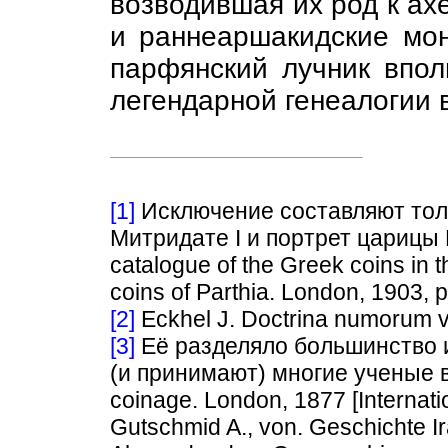
возводившая их род к а
и раннеаршакидские мон
парфянский лучник впол
легендарной генеалогии
[1]
Исключение составляют толь
Митридате I и портрет царицы 
catalogue of the Greek coins in 
coins of Parthia. London, 1903, pl.
[2]
Eckhel J. Doctrina numorum ve
[3]
Её разделяло большинство и
(и принимают) многие ученые в 
coinage. London, 1877 [Internatio
Gutschmid A., von. Geschichte I