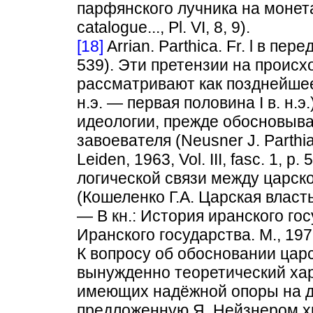
парфянского лучника на монета
catalogue..., Pl. VI, 8, 9).
[18]
Arrian. Parthica. Fr. l в пер
539). Эти претензии на проис
рассматривают как позднейшее 
н.э. — первая половина I в. н.
идеологии, прежде обосновыв
завоевателя (Neusner J. Parthian
Leiden, 1963, Vol. III, fasc. 1, 
логической связи между царск
(Кошеленко Г.А. Царская власт
— В кн.: История иранского го
Иранского государства. М., 1971
К вопросу об обосновании царск
вынужденно теоретический хар
имеющих надёжной опоры на д
предложенную Я. Нейзнером х