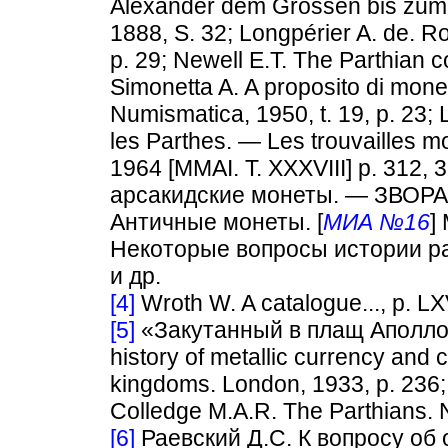
Alexander dem Grossen bis zum 
1888, S. 32; Longpérier A. de. R
p. 29; Newell E.T. The Parthian c
Simonetta A. A proposito di mone
Numismatica, 1950, t. 19, p. 23;
les Parthes. — Les trouvailles moné
1964 [MMAI. T. XXXVIII] p. 312,
арсакидские монеты. — ЗВОРАО, 
Античные монеты. [
МИА №16
]
Некоторые вопросы истории ра
и др.
[4]
Wroth W. A catalogue..., p. LXV
[5]
«Закутанный в плащ Аполлон
history of metallic currency and c
kingdoms. London, 1933, p. 236
Colledge М.A.R. The Parthians.
[6]
Раевский Д.С. К вопросу об