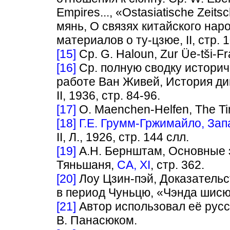
Empires..., «Ostasiatische Zeitsc
мянь, О связях китайского нар
материалов о ту-цзюе, II, стр. 10
[15]
Ср. G. Наlоun, Zur Üe-tši-Fra
[16]
Ср. полную сводку историч
работе Ван Живей, История ди
II, 1936, стр. 84-96.
[17]
О. Maenchen-Helfen, The Ting
[18]
Г.Е. Грумм-Гржимайло, Зап
II, Л., 1926, стр. 144 слл.
[19]
А.Н. Бернштам, Основные 
Тяньшаня,
CA, XI
, стр. 362.
[20]
Лоу Цзин-пэй, Доказательс
в период Чуньцю, «Чэнда шисюе 
[21]
Автор использовал её рус
В. Панасюком.