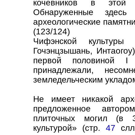
кочевников в этой 
Обнаруженные здесь
археологические памятн
(123/124)
Чифэнской культуры 
Гочэнцзышань, Интаогоу
первой половиной I
принадлежали, несом
земледельческим укладо
Не имеет никакой арх
предложенное автором
плиточных могил (в З
культурой» (стр.
47
слл.