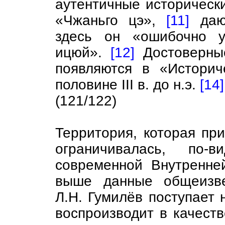
аутентичные историческ
«Чжаньго цэ»,
[11]
дают
здесь он «ошибочно у
ицюй».
[12]
Достоверны
появляются в «Историч
половине III в. до н.э.
[14]
(121/122)
Территория, которая пр
ограничивалась, по-в
современной Внутренне
выше данные общеизве
Л.Н. Гумилёв поступает 
воспроизводит в качеств