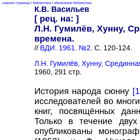
главная страница
/
библиотека
/
обновления библиотеки
К.В. Васильев
[ рец. на: ]
Л.H. Гумилёв, Хунну, С
времена.
//
ВДИ. 1961. №2.
С. 120-124.
Л.H. Гумилёв, Хунну, Срединна
1960, 291 стр.
История народа сюнну
[1
исследователей во многи
книг, посвящённых дан
Только в течение двух
опубликованы монограф