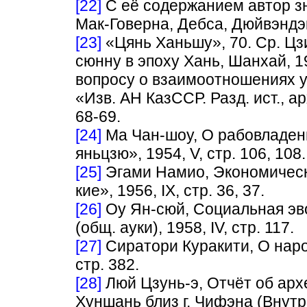
[22]
С её содержанием автор зн
Мак-Говерна, Дебса, Дюйвэндэ
[23]
«Цянь Ханьшу», 70. Ср. Ц
сюнну в эпоху Хань, Шанхай, 1955
вопросу о взаимоотношениях у
«Изв. АН КазССР. Разд. ист., арх
68-69.
[24]
Ма Чан-шоу, О рабовладени
яньцзю», 1954, V, стр. 106, 108.
[25]
Эгами Намио, Экономическа
кие», 1956, IX, стр. 36, 37.
[26]
Oy Ян-сюй, Социальная эв
(общ. ауки), 1958, IV, стр. 117.
[27]
Сиратори Куракити, О народ
стр. 382.
[28]
Люй Цзунь-э, Отчёт об арх
Хуншань близ г. Чифэна (Внутр