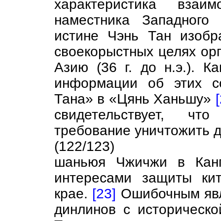
характеристика вза
наместника Западного
истине Чэнь Тан изобр
своекорыстных целях ор
Азию (36 г. до н.э.). К
информации об этих с
Тана» в «Цянь Ханьшу»
свидетельствует, ч
требование уничтожить д
(122/123)
шаньюя Чжичжи в Канг
интересами защиты ки
крае.
[23]
Ошибочным явля
динлинов с исторической