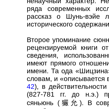
ненаучный характер. Н
ряда современных иссл
рассказ о Шунь-вэйе л
исторического содержан
Второе упоминание сюнну
рецензируемой книги от
сведения, использова
имеют прямого отношени
имени. Та ода «Шицзина» (
словам, и «описывается в
42
), в действительност
(827-781 гг. до н.э.) 
сяньюнь (玁允). В совр