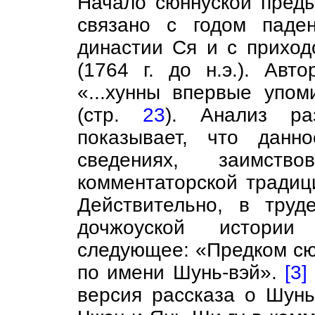
Начало сюннуской преды
связано с годом паде
династии Ся и с приход
(1764 г. до н.э.). Авт
«...хунны впервые упом
(стр.
23
). Анализ ра
показывает, что данн
сведениях, заимств
комментаторской традици
Действительно, в тру
дочжоуской истори
следующее: «Предком сю
по имени Шунь-вэй».
[3]
версия рассказа о Шунь