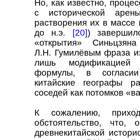
Но, как известно, проце
с исторической арен
растворения их в массе к
до н.э.
[20]
) завершил
«открытия» Синьцзяна
Л.Н. Гумилёвым фраза и
лишь модификацией т
формулы, в согласии
китайские географы р
соседей как потомков «в
К сожалению, приход
обстоятельство, что, 
древнекитайской истор