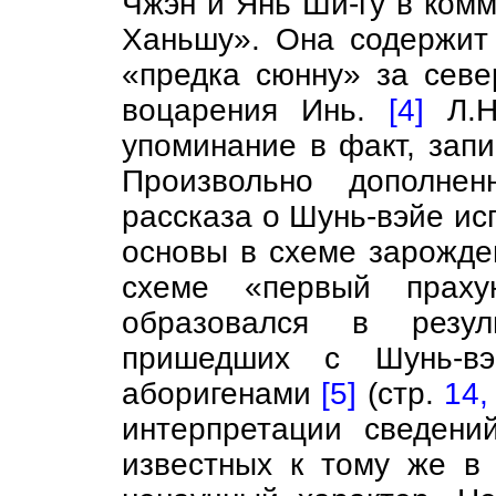
Чжэн и Янь Ши-гу в комм
Ханьшу». Она содержит 
«предка сюнну» за сев
воцарения Инь.
[4]
Л.Н
упоминание в факт, запи
Произвольно дополнен
рассказа о Шунь-вэйе ис
основы в схеме зарожден
схеме «первый прахун
образовался в резул
пришедших с Шунь-в
аборигенами
[5]
(стр.
14,
интерпретации сведений
известных к тому же в 