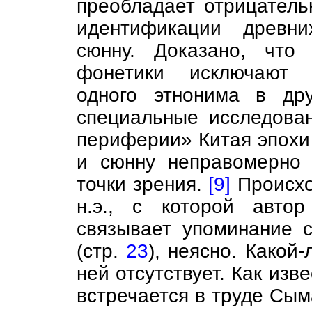
преобладает отрицатель
идентификации древни
сюнну. Доказано, что 
фонетики исключают 
одного этнонима в др
специальные исследова
периферии» Китая эпохи
и сюнну неправомерно 
точки зрения.
[9]
Происхож
н.э., с которой авто
связывает упоминание с
(стр.
23
), неясно. Какой
ней отсутствует. Как изв
встречается в труде Сыма