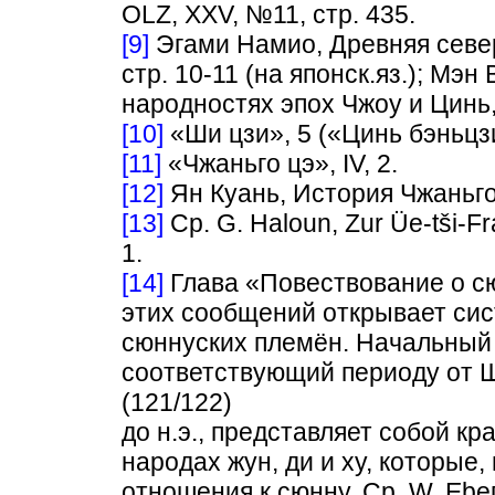
OLZ, XXV, №11, стр. 435.
[9]
Эгами Намио, Древняя север
стр. 10-11 (на японск.яз.); Мэ
народностях эпох Чжоу и Цинь, Ш
[10]
«Ши цзи», 5 («Цинь бэньцз
[11]
«Чжаньго цэ», IV, 2.
[12]
Ян Куань, История Чжаньго, 
[13]
Ср. G. Haloun, Zur Üe-tši-F
1.
[14]
Глава «Повествование о с
этих сообщений открывает си
сюннуских племён. Начальный 
соответствующий периоду от Шу
(121/122)
до н.э., представляет собой к
народах жун, ди и ху, которые,
отношения к сюнну. Ср. W. Еbег