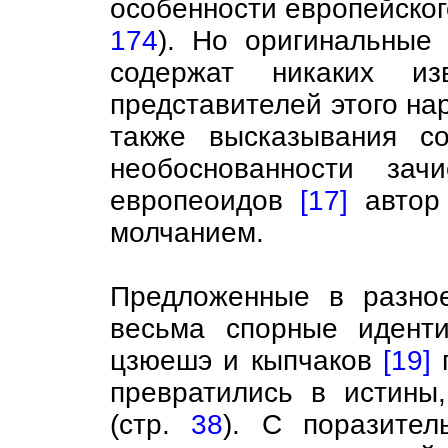
особенности европейског
174
). Но оригинальные 
содержат никаких и
представителей этого на
также высказывания с
необоснованности зач
европеоидов
[17]
автор 
молчанием.
Предложенные в разно
весьма спорные идент
цзюешэ и кыпчаков
[19]
п
превратились в истины
(стр.
38
). С поразите