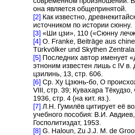
современном произношении. В
она является общепринятой.
[2]
Как известно, древнекитайс
источником по истории сюнну.
[3]
«Ши цзи», 110 («Сюнну лечж
[4]
О. Franke, Beiträge aus chine
Türkvölker und Skythen Zentralas
[5]
Последних автор именует «д
этноним известен лишь с IV в. д
цзилинь, 13, стр. 606.
[6]
Ср. Xу Цзюнь-бо, О происхо
VIII, стр. 39; Кувахара Тёкудз
1936, стр. 4 (на кит. яз.).
[7]
Л.Н. Гумилёв цитирует её в
учебного пособия: В.И. Авдиев
Госполитиздат, 1953.
[8]
G. Наlоun, Zu J.J. М. de Groot