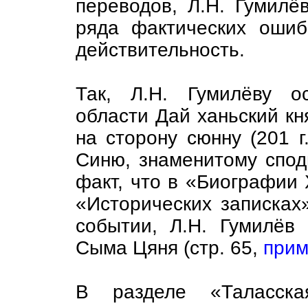
переводов, Л.Н. Гумилё
ряда фактических ошиб
действительность.
Так, Л.Н. Гумилёву о
области Дай ханьский кн
на сторону сюнну (201 г
Синю, знаменитому спод
факт, что в «Биографии
«Исторических записках»
событии, Л.Н. Гумилёв
Сыма Цяня (стр. 65,
прим
В разделе «Таласска