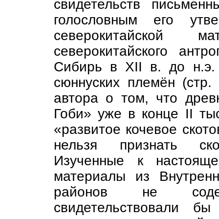
свидетельств письменн
голословным его утве
северокитайской м
северокитайского антр
Сибирь в XII в. до н.э
сюннуских племён (стр
автора о том, что дре
Гоби» уже в конце II ты
«развитое кочевое ското
нельзя признать скол
Изученные к настояще
материалы из Внутрен
районов не соде
свидетельствовали бы