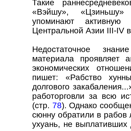
Такие раннесредневек
«Вэйшу», «Цзиньшу»
упоминают активную
Центральной Азии III-IV вв
Недостаточное знание
материала проявляет а
экономических отноше
пишет: «Рабство хунн
долгового закабаления...
работорговли за всю и
(стр.
78
). Однако сообще
сюнну обратили в рабов 
ухуань, не выплативших да