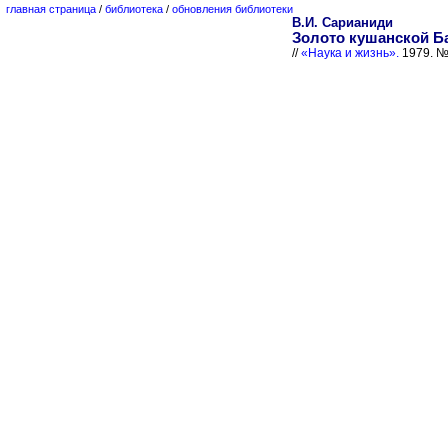
главная страница
/
библиотека
/
обновления библиотеки
В.И. Сарианиди
Золото кушанской Б
//
«Наука и жизнь».
1979. №1