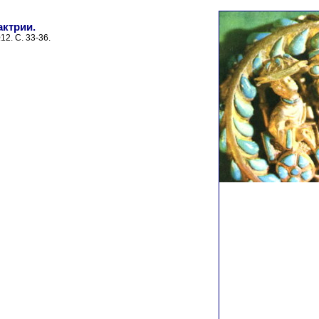
актрии.
2. С. 33-36.