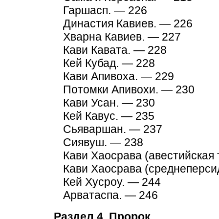
Гаршасп. — 226
Династия Кавиев. — 226
Хварна Кавиев. — 227
Кави Кавата. — 228
Кей Кубад. — 228
Кави Апивоха. — 229
Потомки Апивохи. — 230
Кави Усан. — 230
Кей Кавус. — 235
Сьяваршан. — 237
Сиявуш. — 238
Кави Хаосрава (авестийская 
Кави Хаосрава (среднеперсид
Кей Хусроу. — 244
Арватаспа. — 246
Раздел 4. Пророк.