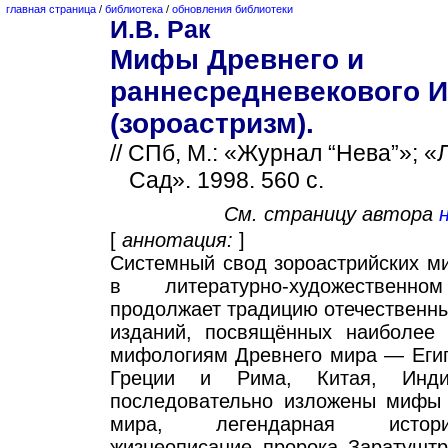
главная страница
/
библиотека
/
обновления библиотеки
И.В. Рак
Мифы Древнего и
раннесредневекового 
(зороастризм).
// СПб, М.: «Журнал “Нева”»; «
Сад». 1998. 560 с.
См. страницу автора
н
[
аннотация:
]
Системный свод зороастрийских м
в литературно-художественно
продолжает традицию отечественн
изданий, посвящённых наиболее 
мифологиям Древнего мира — Егип
Греции и Рима, Китая, Инд
последовательно изложены мифы 
мира, легендарная истор
жизнеописание пророка Заратуштр