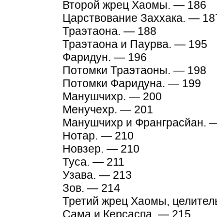
Второй жрец Хаомы. — 186
Царствование Заххака. — 18
Траэтаона. — 188
Траэтаона и Паурва. — 195
Фаридун. — 196
Потомки Траэтаоны. — 198
Потомки Фаридуна. — 199
Манушчихр. — 200
Менучехр. — 201
Манушчихр и Франграсйан. 
Нотар. — 210
Новзер. — 210
Туса. — 211
Узава. — 213
Зов. — 214
Третий жрец Хаомы, целител
Сама и Керсаспа. — 215