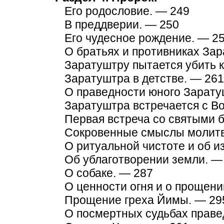
Его родословие. — 249
В преддверии. — 250
Его чудесное рождение. — 2
О братьях и противниках За
Заратуштру пытается убить 
Заратуштра в детстве. — 261
О праведности юного Зарату
Заратуштра встречается с В
Первая встреча со святыми 
Сокровенные смыслы молитв
О ритуальной чистоте и об и
Об ублаготворении земли. —
О собаке. — 287
О ценности огня и о прощен
Прощение греха Йимы. — 29
О посмертных судьбах праве