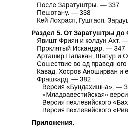
После Заратуштры. — 337
Пешотану. — 338
Кей Лохрасп, Гуштасп, Зарду
Раздел 5. От Заратуштры до
Явишт Фриян и колдун Ахт. —
Проклятый Искандар. — 347
Арташир Папакан, Шапур и О
Сошествие во ад праведного
Кавад, Хосров Аноширван и 
Фрашкард. — 382
Версия «Бундахишна». — 3
«Младоавестийская» верси
Версия пехлевийского «Ба
Версия пехлевийского «Рив
Приложения.