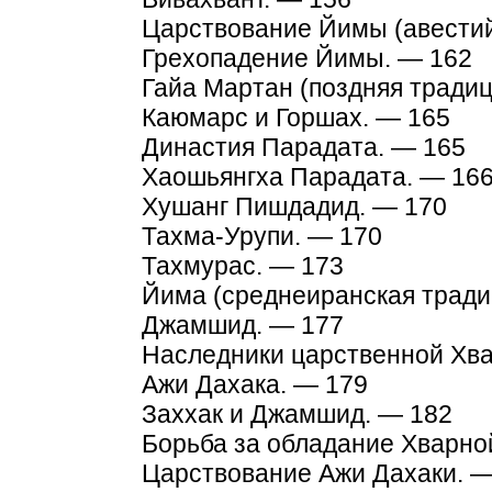
Царствование Йимы (авестий
Грехопадение Йимы. — 162
Гайа Мартан (поздняя традиц
Каюмарс и Горшах. — 165
Династия Парадата. — 165
Хаошьянгха Парадата. — 16
Хушанг Пишдадид. — 170
Тахма-Урупи. — 170
Тахмурас. — 173
Йима (среднеиранская тради
Джамшид. — 177
Наследники царственной Хв
Ажи Дахака. — 179
Заххак и Джамшид. — 182
Борьба за обладание Хварно
Царствование Ажи Дахаки. —