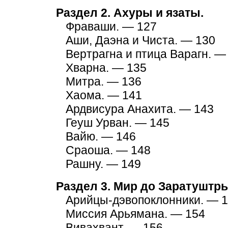
Раздел 2. Ахуры и язаты.
Фраваши. — 127
Аши, Даэна и Чиста. — 130
Вертрагна и птица Варагн. —
Xварна. — 135
Митра. — 136
Хаома. — 141
Ардвисура Анахита. — 143
Геуш Урван. — 145
Вайю. — 146
Сраоша. — 148
Рашну. — 149
Раздел 3. Мир до Заратуштры
Арийцы-дэвопоклонники. — 
Миссия Арьямана. — 154
Вивахвант. — 156