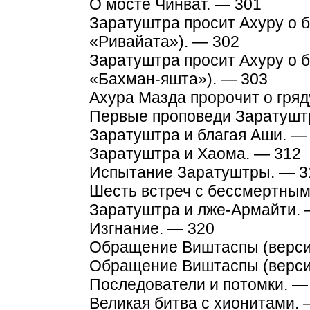
О мосте Чинват. — 301
Заратуштра просит Ахуру о 
«Ривайата»). — 302
Заратуштра просит Ахуру о 
«Бахман-яшта»). — 303
Ахура Мазда пророчит о гря
Первые проповеди Заратушт
Заратуштра и благая Аши. —
Заратуштра и Хаома. — 312
Испытание Заратуштры. — 3
Шесть встреч с бессмертным
Заратуштра и лже-Армайти. 
Изгнание. — 320
Обращение Виштаспы (верси
Обращение Виштаспы (верси
Последователи и потомки. —
Великая битва с хионитами. 