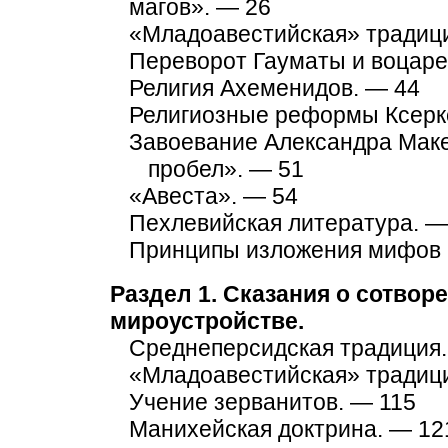
магов». — 26
«Младоавестийская» традици
Переворот Гауматы и воцаре
Религия Ахеменидов. — 44
Религиозные реформы Ксеркс
Завоевание Александра Маке
пробел». — 51
«Авеста». — 54
Пехлевийская литература. —
Принципы изложения мифов 
Раздел 1. Сказания о сотвор
мироустройстве.
Среднеперсидская традиция.
«Младоавестийская» традици
Учение зерванитов. — 115
Манихейская доктрина. — 12