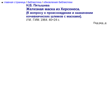
●
главная страница
/
библиотека
/
обновления библиотеки
Н.В. Пятышева
Железная маска из Херсонеса.
(К вопросу о происхождении и назначении
кочевнических шлемов с масками).
// М.: ГИМ. 1964. 40+24 с.
Под ред. д