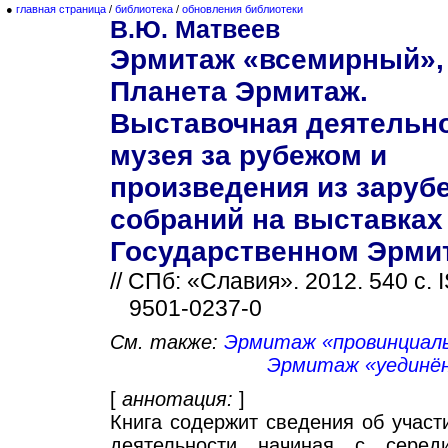
●
главная страница
/
библиотека
/
обновления библиотеки
В.Ю. Матвеев
Эрмитаж «всемирный»,
Планета Эрмитаж.
Выставочная деятельн
музея за рубежом и
произведения из зару
собраний на выставках
Государственном Эрми
// СПб: «Славия». 2012. 540 с. 
9501-0237-0
См. также:
Эрмитаж «провинциал
Эрмитаж «уединё
[
аннотация:
]
Книга содержит сведения об учас
деятельности начиная с серед