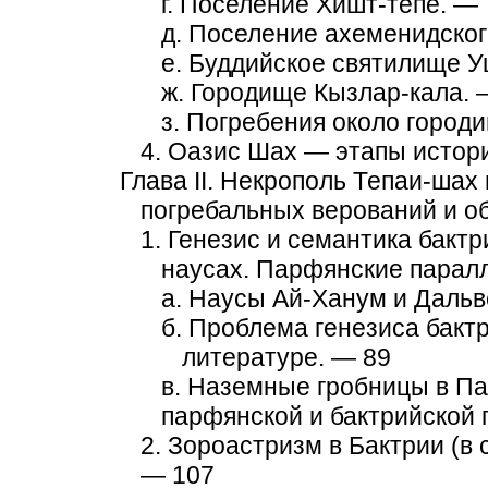
г. Поселение Хишт-тепе. — 
д. Поселение ахеменидског
е. Буддийское святилище У
ж. Городище Кызлар-кала. 
з. Погребения около город
4. Оазис Шах — этапы истори
Глава II. Некрополь Тепаи-шах
погребальных верований и о
1. Генезис и семантика бакт
наусах. Парфянские парал
а. Наусы Ай-Ханум и Дальв
б. Проблема генезиса бакт
литературе. — 89
в. Наземные гробницы в Па
парфянской и бактрийской 
2. Зороастризм в Бактрии (в 
— 107