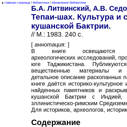
●
главная страница
/
библиотека
/
обновления библиотеки
Б.А. Литвинский, А.В. Сед
Тепаи-шах. Культура и 
кушанской Бактрии.
// М.: 1983. 240 с.
[
аннотация:
]
В книге освещаются ре
археологических исследований, пр
юге Таджикистана. Публикуютс
вещественные материалы и 
детальное описание раскопанных п
книге даётся историко-культурное 
найденных памятников и раскрыв
кушанской Бактрии с Индией,
зллинистическо-римским Средизем
Для историков, археологов, историк
Содержание