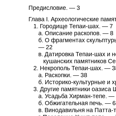
Предисловие. — 3
Глава I. Археологические памя
1. Городище Тепаи-шах. — 7
а. Описание раскопов. — 8
б. О фрагментах скульптур
— 22
в. Датировка Тепаи-шах и 
кушанских памятников Се
2. Некрополь Тепаи-шах. — 3
а. Раскопки. — 38
б. Историко-культурные и 
3. Другие памятники оазиса 
а. Усадьба Хирман-тепе. —
б. Обжигательная печь. — 
в. Винодавильня на Патта-