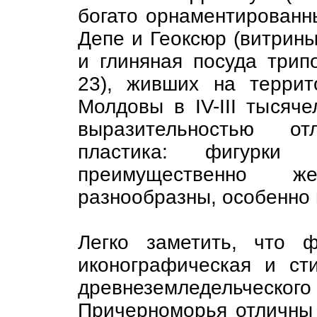
богато орнаментированн
Депе и Геоксюр (витрины
и глиняная посуда трип
23), живших на терри
Молдовы в IV-III тысяче
выразительностью от
пластика: фигурки 
преимущественно 
разнообразны, особенно 
Легко заметить, что 
иконографическая и ст
древнеземледельчес
Причерноморья отличны 