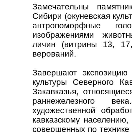
Замечательны памятни
Сибири (окуневская кул
антропоморфные го
изображениями животн
личин (витрины 13, 17
верований.
Завершают экспозицию 
культуры Северного Ка
Закавказья, относящиес
раннежелезного век
художественной обрабо
кавказскому населению, 
совершенных по технике