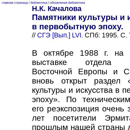
главная страница
/
библиотека
/
обновления библиотеки
Н.К. Качалова
Памятники культуры и 
в первобытную эпоху.
//
СГЭ [Вып.] LVI.
СПб: 1995. С. 
В октябре 1988 г. на 
выставке отдела ар
Восточной Европы и С
вновь открыт раздел 
культуры и искусства в 
эпоху». По технически
его реэкспозиция очень 
лет посетители Эрмит
прошлым нашей страны л