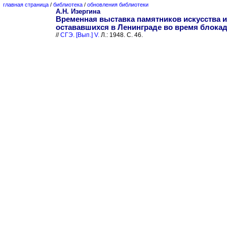
главная страница
/
библиотека
/
обновления библиотеки
А.Н. Изергина
Временная выставка памятников искусства и
остававшихся в Ленинграде во время блока
//
СГЭ. [Вып.] V.
Л.: 1948. С. 46.