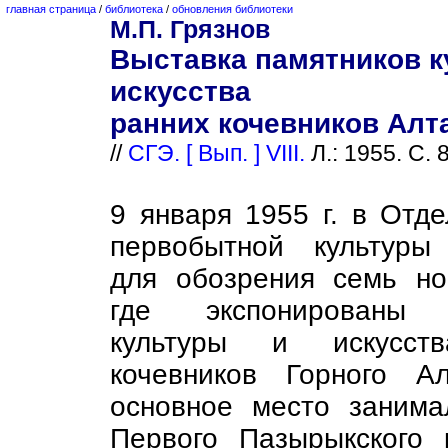
главная страница
/
библиотека
/
обновления библиотеки
М.П. Грязнов
Выставка памятников к
искусства
ранних кочевников Алт
//
СГЭ. [ Вып. ] VIII.
Л.: 1955. С. 8
9 января 1955 г. в Отд
первобытной культуры
для обозрения семь но
где экспонированы 
культуры и искусст
кочевников Горного А
основное место занима
Первого Пазырыкского 