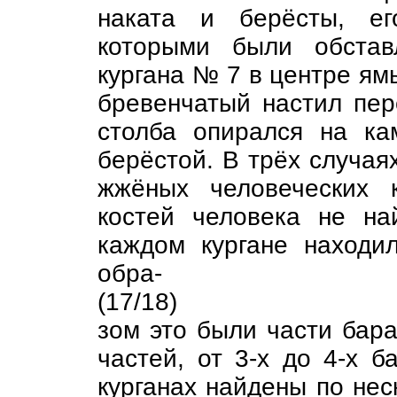
наката и берёсты, ег
которыми были обстав
кургана № 7 в центре ям
бревенчатый настил пер
столба опирался на ка
берёстой. В трёх случая
жжёных человеческих 
костей человека не на
каждом кургане находи
обра-
(17/18)
зом это были части бара
частей, от 3-х до 4-х б
курганах найдены по неск