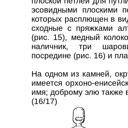
плоской петлей для путли
эсовидными плоскими пс
которых расплющен в вид
сходные с пряжками алта
(рис. 15), медный колок
наличник, три шаро
посредине (рис. 16) и пл
На одном из камней, окр
имеется орхоно-енисейс
имя; доброму элю также 
(16/17)