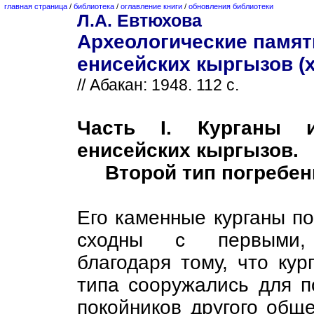
главная страница
/
библиотека
/
оглавление книги
/
обновления библиотеки
Л.А. Евтюхова
Археологические памят
енисейских кыргызов (х
// Абакан: 1948. 112 с.
Часть I. Курганы 
енисейских кыргызов.
Второй тип погребен
Его каменные курганы по
сходны с первыми,
благодаря тому, что кур
типа сооружались для п
покойников другого обще