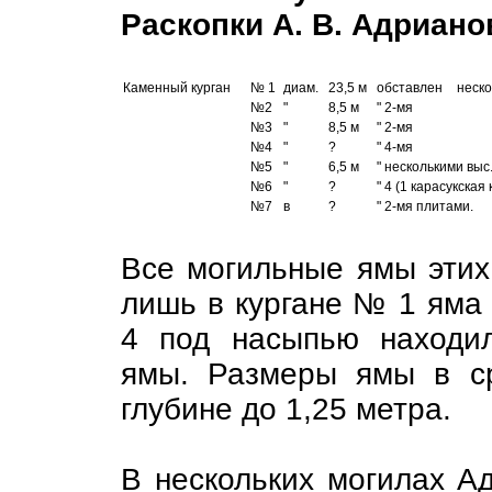
Раскопки А. В. Адрианов
Каменный курган
№ 1
диам.
23,5 м
обставлен
неско
№2
"
8,5 м
" 2-мя
№3
"
8,5 м
" 2-мя
№4
"
?
" 4-мя
№5
"
6,5 м
" несколькими выс
№6
"
?
" 4 (1 карасукская 
№7
в
?
" 2-мя плитами.
Все могильные ямы этих 
лишь в кургане № 1 яма
4 под насыпью находи
ямы. Размеры ямы в ср
глубине до 1,25 метра.
В нескольких могилах А