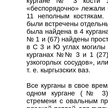
кургане № 3 кости 
«беспорядочно» лежали 
11 неполным костякам.
были встречены отдельны
была найдена в 4 кургана
№ 1 и (67) найдены прос
в С 3 и Ю углах могилы с
курганах №№ 3 и 1 (27)
узкогорлых сосудов», ил
т. е. кыргызских ваз.
Все курганы в свое врем
одном кургане (№ 3)
стремени с овальным п