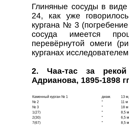
Глиняные сосуды в виде
24, как уже говорилос
кургана № 3 (погребение 
сосуда имеется про
перевёрнутой омеги (ри
курганах исследователем
2. Чаа-тас за рекой
Адрианова, 1895-1898 гг
Каменный курган № 1
диам.
13 м,
№ 2
"
11 м
№ 3
"
18 м
1(27)
"
8,5 м
2(30)
"
6,5 м
7(67)
"
8,5 м