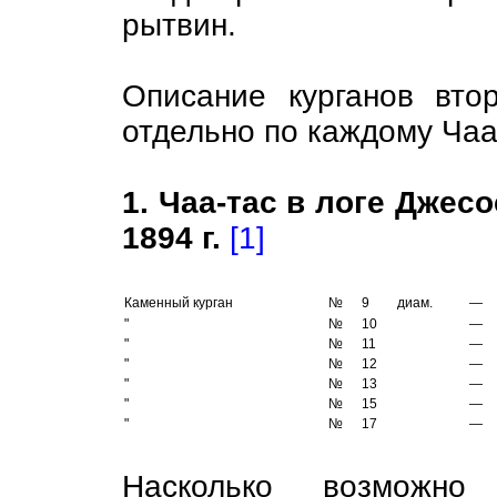
рытвин.
Описание курганов вто
отдельно по каждому Чаа
1. Чаа-тас в логе Джесо
1894 г.
[1]
Каменный курган
№
9
диам.
—
"
№
10
—
"
№
11
—
"
№
12
—
"
№
13
—
"
№
15
—
"
№
17
—
Насколько возможно