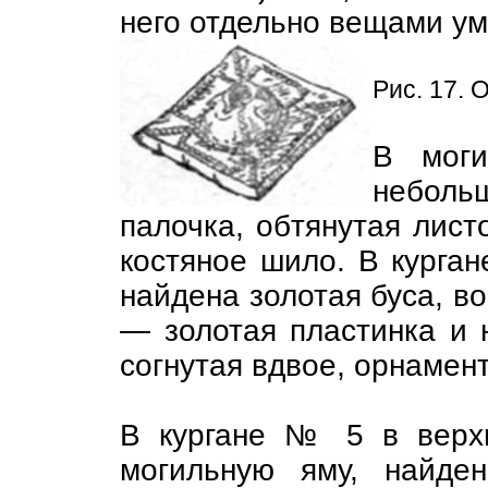
него отдельно вещами у
Рис. 17. 
В мог
небол
палочка, обтянутая лист
костяное шило. В курга
найдена золотая буса, во
— золотая пластинка и 
согнутая вдвое, орнамен
В кургане № 5 в верх
могильную яму, найде