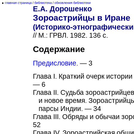
●
главная страница
/
библиотека
/
обновления библиотеки
Е.А. Дорошенко
Зороастрийцы в Иране
(Историко-этнографический
// М.: ГРВЛ. 1982. 136 с.
Содержание
Предисловие.
— 3
Глава I. Краткий очерк истори
— 6
Глава II. Судьба зороастрийцев
и новое время. Зороастрийц
парсы Индии. — 34
Глава III. Обряды и обычаи зо
52
Глава IV. Зороастрийская общ