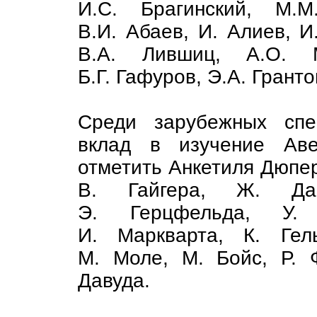
И.С. Брагинский, М.М
В.И. Абаев, И. Алиев, И
В.А. Лившиц, А.О. Ма
Б.Г. Гафуров, Э.А. Гранто
Среди зарубежных спе
вклад в изучение Аве
отметить Анкетиля Дюпер
В. Гайгера, Ж. Дар
Э. Герцфельда, У. 
И. Маркварта, К. Гел
М. Моле, М. Бойс, Р. Ф
Давуда.