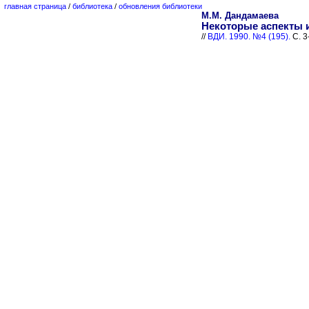
главная страница
/
библиотека
/
обновления библиотеки
М.М. Дандамаева
Некоторые аспекты 
//
ВДИ. 1990. №4 (195).
С. 3