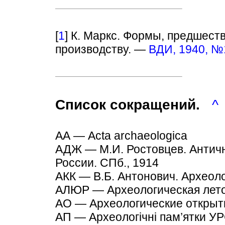
[
1
] К. Маркс. Формы, предшес
производству. —
ВДИ, 1940, №
Список сокращений.
^
АА — Acta archaeologica
АДЖ — M.И. Ростовцев. Античн
России. СПб., 1914
АКК — В.Б. Антонович. Археолог
АЛЮР — Археологическая лет
АО — Археологические открыт
АП — Археологічні пам’ятки У