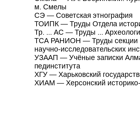
м. Смелы
СЭ — Советская этнография
ТОИПК — Труды Отдела истори
Тр. ... АС — Труды ... Археоло
ТСА РАНИОН — Труды секции а
научно-исследовательских ин
УЗААП — Учёные записки Алма
пединститута
ХГУ — Харьковский государст
ХИАМ — Херсонский историко-