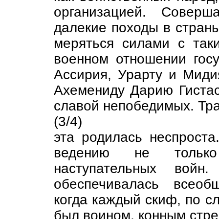
организацией. Соверш
далекие походы в страны
меряться силами с та
военном отношении госу
Ассирия, Урарту и Миди
Ахемениду Дарию Гистас
славой непобедимых. Тр
(3/4)
эта родилась неспроста
ведению не тольк
наступательных войн.
обеспечивалась всеоб
когда каждый скиф, по с
был воином, конным стре