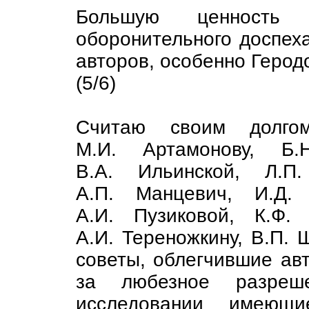
Большую ценность 
оборонительного доспех
авторов, особенно Герод
(5/6)
Считаю своим долгом
М.И. Артамонову, Б.Н
В.А. Ильинской, Л.П.
А.П. Манцевич, И.Д. 
A.И. Пузиковой, К.Ф.
А.И. Тереножкину, B.П. 
советы, облегчившие авт
за любезное разреш
исследовании имеющ