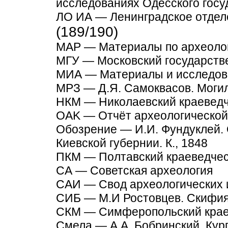
исследованиях Одесского госу
ЛО ИА — Ленинградское отдел
(189/190)
MAP — Материалы по археоло
МГУ — Московский государств
МИА — Материалы и исследов
МРЗ — Д.Я. Самоквасов. Могил
НКМ — Николаевский краеведч
OAK — Отчёт археологической
Обозрение — И.И. Фундуклей. 
Киевской губернии. К., 1848
ПКМ — Полтавский краеведчес
СА — Советская археология
САИ — Свод археологических 
СИБ — М.И Ростовцев. Скифия 
СКМ — Симферопольский крае
Смела — А.А. Бобринский. Кур