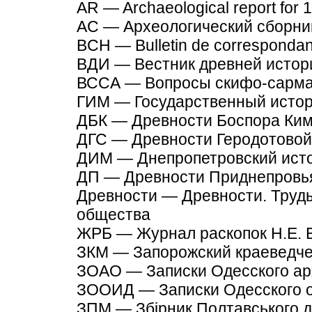
AR — Archaeological report for
AC — Археологический сборни
BCH — Bulletin de correspondan
ВДИ — Вестник древней истор
ВССА — Вопросы скифо-сармат
ГИМ — Государственный истор
ДБК — Древности Боспора Ким
ДГС — Древности Геродотово
ДИМ — Днепропетровский исто
ДП — Древности Приднепровь
Древности — Древности. Труды
общества
ЖРБ — Журнал раскопок H.E. Б
ЗКМ — Запорожский краеведче
ЗОАО — Записки Одесского ар
ЗООИД — Записки Одесского о
ЗПМ — Збірник Полтавського де