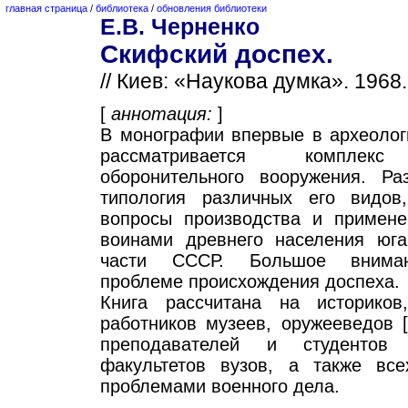
главная страница
/
библиотека
/
обновления библиотеки
Е.В. Черненко
Скифский доспех.
// Киев: «Наукова думка». 1968.
[
аннотация:
]
В монографии впервые в археолог
рассматривается комплекс
оборонительного вооружения. Ра
типология различных его видов
вопросы производства и примене
воинами древнего населения юга
части СССР. Большое внима
проблеме происхождения доспеха.
Книга рассчитана на историков,
работников музеев, оружееведов [
преподавателей и студентов и
факультетов вузов, а также все
проблемами военного дела.