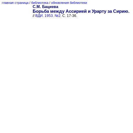
главная страница
/
библиотека
/
обновления библиотеки
С.М. Бациева
Борьба между Ассирией и Урарту за Сирию.
//
ВДИ. 1953. №2.
С. 17-36.