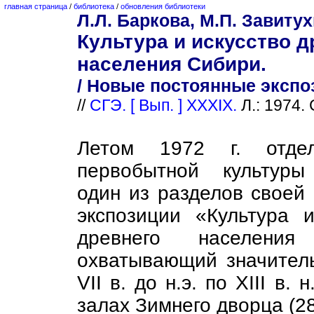
главная страница
/
библиотека
/
обновления библиотеки
Л.Л. Баркова, М.П. Завиту
Культура и искусство д
населения Сибири.
/ Новые постоянные экспо
//
СГЭ. [ Вып. ] XXXIX.
Л.: 1974. 
Летом 1972 г. отде
первобытной культуры
один из разделов своей
экспозиции «Культура и
древнего населения
охватывающий значител
VII в. до н.э. по XIII в
залах Зимнего дворца (28