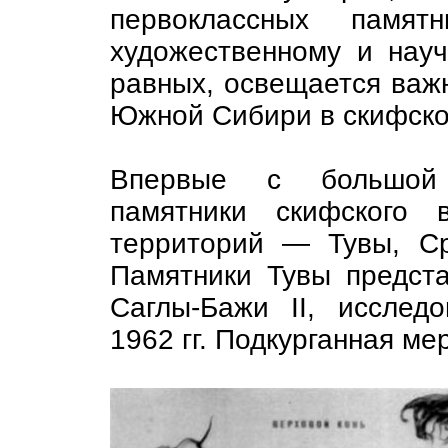
первоклассных памят
художественному и нау
равных, освещается важ
Южной Сибири в скифско
Впервые с большой 
памятники скифского 
территорий — Тувы, Ср
Памятники Тувы предст
Саглы-Бажи II, исслед
1962 гг. Подкурганная мер