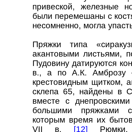
привеской, железные 
были перемешаны с костя
несомненно, могла упасть
Пряжки типа «сираку
акантовыми листьями, по
Пудовину датируются кон
в., а по А.К. Амброзу
крестовидным щитком, а
склепа 65, найдены в С
вместе с днепровским
большими пряжками с
которым время их бытов
VII в.
[12]
Рюмки, п