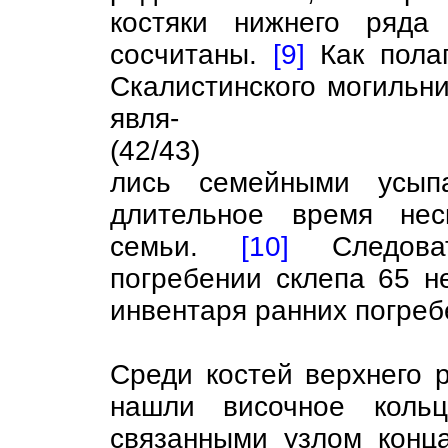
костяки нижнего ряда
сосчитаны.
[9]
Как полаг
Скалистинского могильни
явля-
(42/43)
лись семейными усыпа
длительное время нес
семьи.
[10]
Следоват
погребении склепа 65 н
инвентаря ранних погреб
Среди костей верхнего 
нашли височное коль
связанными узлом конца