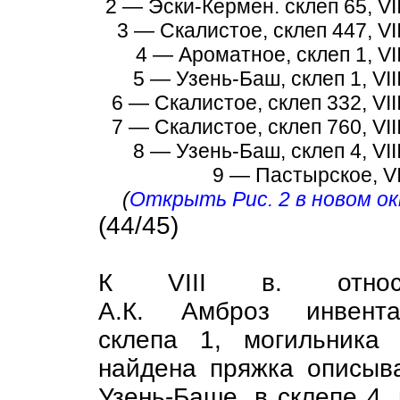
2 — Эски-Кермен. склеп 65, VII
3 — Скалистое, склеп 447, VII
4 — Ароматное, склеп 1, VII
5 — Узень-Баш, склеп 1, VIII
6 — Скалистое, склеп 332, VIII
7 — Скалистое, склеп 760, VIII
8 — Узень-Баш, склеп 4, VIII
9 — Пастырское, VII
(
Открыть Рис. 2 в новом ок
(44/45)
К VIII в. относ
А.К. Амброз инвента
склепа 1, могильника
найдена пряжка описыв
Узень-Баше, в склепе 4,