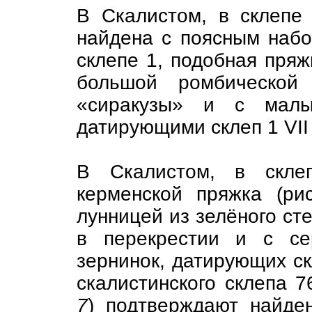
В Скалистом, в склепе
найдена с поясным набо
склепе 1, подобная пряж
большой ромбической
«сиракузы» и с малы
датирующими склеп 1 VII
В Скалистом, в склеп
керменской пряжка (ри
лунницей из зелёного сте
в перекрестии и с се
зернинок, датирующих ск
скалистинского склепа 
7
) подтверждают найде