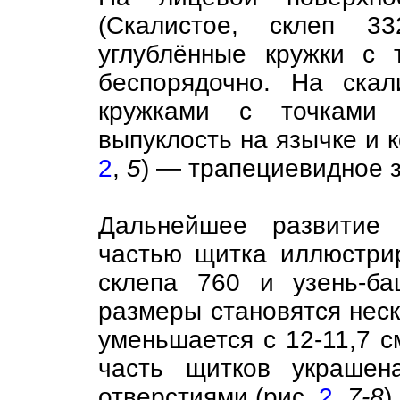
(Скалистое, склеп 3
углублённые кружки с 
беспорядочно. На скал
кружками с точками д
выпуклость на язычке и к
2
,
5
) — трапециевидное 
Дальнейшее развитие 
частью щитка иллюстрир
склепа 760 и узень-баш
размеры становятся нес
уменьшается с 12-11,7 с
часть щитков украшен
отверстиями (рис.
2
,
7-8
).