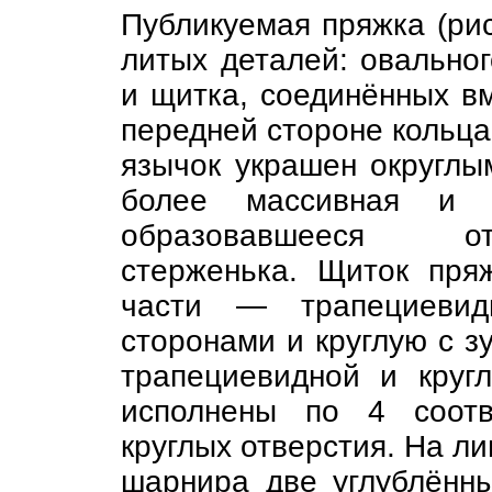
Публикуемая пряжка (ри
литых деталей: овальног
и щитка, соединённых в
передней стороне кольца
язычок украшен округлы
более массивная и 
образовавшееся от
стерженька. Щиток пря
части — трапециевид
сторонами и круглую с з
трапециевидной и круг
исполнены по 4 соотв
круглых отверстия. На л
шарнира две углублённы