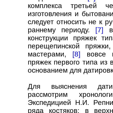
комплекса третьей ч
изготовления и бытован
следует относить не к ру
раннему периоду.
[7]
во
конструкции пряжек ти
перещепинской пряжки,
мастерами,
[8]
вовсе н
пряжек первого типа из 
основанием для датировк
Для выяснения дати
рассмотрим хроноло
Экспедицией Н.И. Репн
ряда костяков; в верх