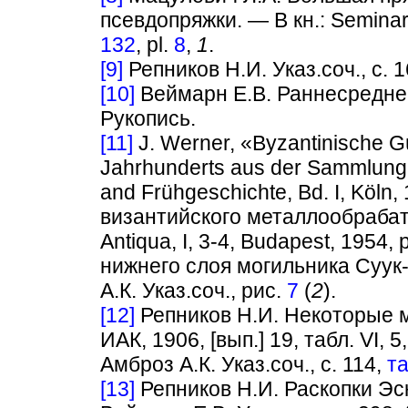
псевдопряжки. — В кн.: Seminar
132
, pl.
8
,
1
.
[9]
Репников Н.И. Указ.соч., с. 1
[10]
Beймарн Е.В. Раннесреднев
Рукопись.
[11]
J. Werner, «Byzantinische Gü
Jahrhunderts aus der Sammlung D
and Frühgeschichte, Bd. I, Köln
византийского металлообрабаты
Antiqua, I, 3-4, Budapest, 1954
нижнего слоя могильника Суук
А.К. Указ.соч., рис.
7
(
2
).
[12]
Репников Н.И. Некоторые м
ИАК, 1906, [вып.] 19, табл. VI, 5,
Амброз А.К. Указ.соч., с. 114,
та
[13]
Репников Н.И. Раскопки Эск