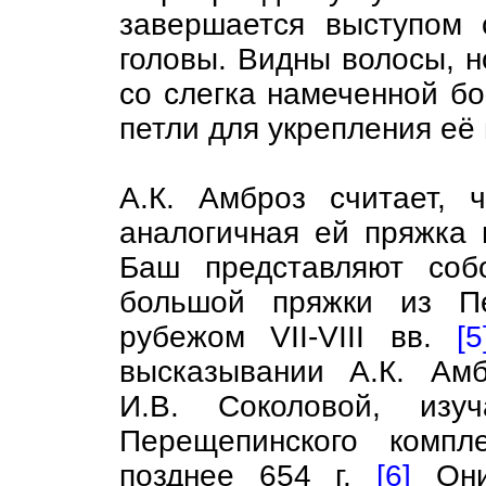
завершается выступом 
головы. Видны волосы, но
со слегка намеченной бо
петли для укрепления её
А.К. Амброз считает, 
аналогичная ей пряжка 
Баш представляют соб
большой пряжки из Пе
рубежом VII-VIII вв.
[5
высказывании А.К. Ам
И.В. Соколовой, изу
Перещепинского компл
позднее 654 г.
[6]
Они