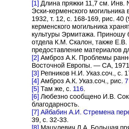
[1]
Длина пряжки 11,7 см. Инв. 
Эски-керменского могильника в
1932, т. 12, с. 168-169, рис. 4
керменского могильника храня
культуры Эрмитажа. Приношу 
отдела К.М. Скалон, также Е.В
предоставление материалов дл
[2]
Амброз А.К. Проблемы ранн
Восточной Европы. — СА, 197
[3]
Репников Н.И. Указ.соч., с. 1
[4]
Амброз А.К. Указ.соч., рис.
7
[5]
Там же, с.
116
.
[6]
Любезно сообщено И.В. Сок
благодарность.
[7]
Айбабин А.И. Стремена пер
39, с. 32-33.
[8]
Мацулевич Л.А. Большая пр