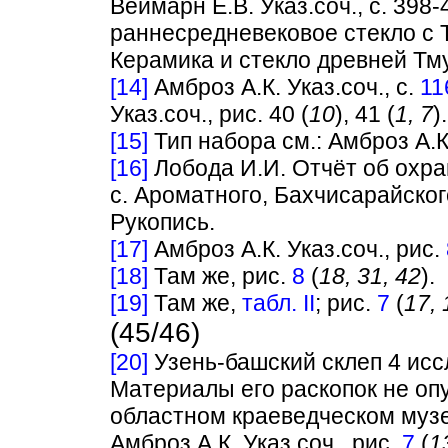
Веймарн Е.В. Указ.соч., с. 39
раннесредневековое стекло с Т
Керамика и стекло древней Тмут
[14]
Амброз А.К. Указ.соч., с.
11
Указ.соч., рис. 40 (
10
), 41 (
1, 7
).
[15]
Тип набора см.: Амброз А.К.
[16]
Лобода И.И. Отчёт об охран
с. Ароматного, Бахчисарайског
Рукопись.
[17]
Амброз А.К. Указ.соч., рис.
[18]
Там же, рис.
8
(
18, 31, 42
).
[19]
Там же,
табл. II
; рис.
7
(
17, 
(45/46)
[20]
Узень-башский склеп 4 иссл
Материалы его раскопок не оп
областном краеведческом музе
Амброз А.К. Указ.соч., рис.
7
(
1