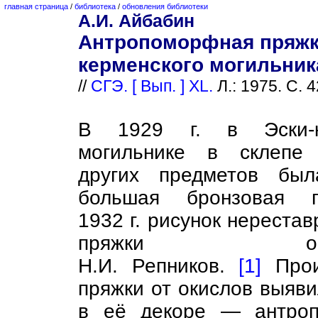
главная страница
/
библиотека
/
обновления библиотеки
А.И. Айбабин
Антропоморфная пряжка
керменского могильник
//
СГЭ. [ Вып. ] XL.
Л.: 1975. С. 4
В 1929 г. в Эски-к
могильнике в склепе
других предметов был
большая бронзовая 
1932 г. рисунок нереста
пряжки опубл
Н.И. Репников.
[1]
Произ
пряжки от окислов выяв
в её декоре — антроп