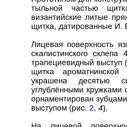
тыльной частью щитка
византийские литые пря
щитка, датированные И. 
Лицевая поверхность яз
скалистинского склепа 
трапециевидный выступ 
щитка ароматнинской 
украшена десятью си
углублёнными кружками с
орнаментирован зубцами
выступом (рис.
2
,
4
).
На лицевой поверхно