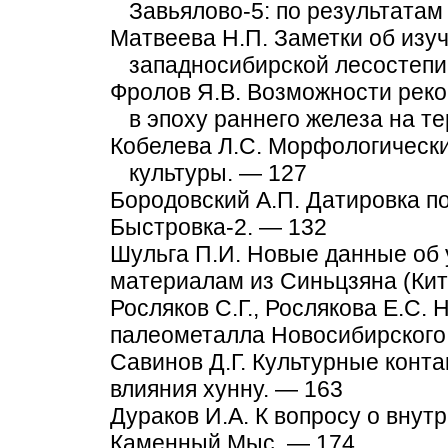
Завьялово-5: по результатам
Матвеева Н.П. Заметки об изу
западносибирской лесостепи
Фролов Я.В. Возможности рек
в эпоху раннего железа на т
Кобелева Л.С. Морфологически
культуры. — 127
Бородовский А.П. Датировка п
Быстровка-2. — 132
Шульга П.И. Новые данные об уст
материалам из Синьцзяна (Кит
Росляков С.Г., Рослякова Е.С.
палеометалла Новосибирского
Савинов Д.Г. Культурные конт
влияния хунну. — 163
Дураков И.А. К вопросу о внут
Каменный Мыс. — 174