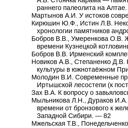
А.В. Стоянка Карама — памя
раннего палеолита на Алтае.
Мартынов А.И. У истоков совр
Кирюшин Ю.Ф., Истин Л.В. Не
хронологии памятников андр
Бобров В.В., Умеренкова О.В.
времени Кузнецкой котловин
Бобров В.В. Ирменский компле
Новиков А.В., Степаненко Д.В
культуры в южнотаёжном При
Молодин В.И. Современные пр
Иртышской лесостепи (к пос
Зах В.А. К вопросу о завьяловс
Мыльникова Л.Н., Дураков И.А
времени от бронзового к жел
Западной Сибири. — 82
Мжельская Т.В., Понедельченк