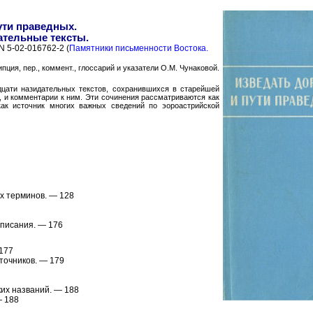
ути праведных.
ательные тексты.
BN 5-02-016762-2 (
Памятники письменности Востока.
пция, пер., коммент., глоссарий и указатели О.М. Чунаковой.
дцати назидательных текстов, сохранившихся в старейшей
., и комментарии к ним. Эти сочинения рассматриваются как
как источник многих важных сведений по эороастрийской
х терминов. — 128
писания. — 176
177
точников. — 179
ких названий. — 188
— 188