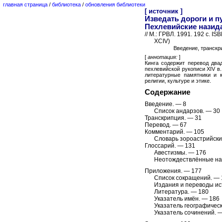
главная страница
/
библиотека
/
обновления библиотеки
[ источник ]
Изведать дороги и п
Пехлевийские назид
// М.: ГРВЛ. 1991. 192 с. IS
XCIV)
Введение, транскри
[
аннотация:
]
Кинга содержит перевод два
пехлевийской рукописи XIV в
литературные памятники и 
религии, культуре и этике.
Содержание
Введение. — 8
Список андарзов. — 30
Транскрипция. — 31
Перевод. — 67
Комментарий. — 105
Словарь зороастрийски
Глоссарий. — 131
Авестизмы. — 176
Неотождествлённые на
Приложения. — 177
Список сокращений. — 
Издания и переводы ис
Литература. — 180
Указатель имён. — 186
Указатель географичес
Указатель сочинений. 