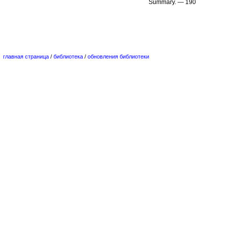
Summary. — 190
главная страница
/
библиотека
/
обновления библиотеки