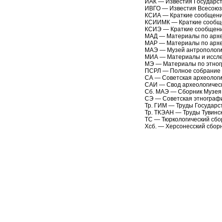
ИАК — Известия Государст
ИВГО — Известия Всесоюзн
КСИА — Краткие сообщения
КСИИМК — Краткие сообщен
КСИЭ — Краткие сообщени
МАД — Материалы по архе
MAP — Материалы по архео
МАЭ — Музей антропологи
МИА — Материалы и иссле
МЭ — Материалы по этног
ПСРЛ — Полное собрание р
СА — Советская археологи
САИ — Свод археологическ
Сб. МАЭ — Сборник Музея 
СЭ — Советская этнограф
Тр. ГИМ — Труды Государст
Тр. ТКЭАН — Труды Тувинс
ТС — Тюркологический сбо
Хсб. — Херсонесский сборн