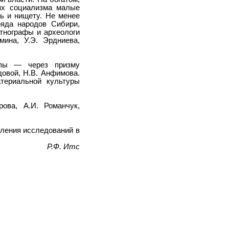
иях социализма малые
ь и нищету. Не менее
ряда народов Сибири,
тнографы и археологи
мина, У.Э. Эрдниева,
опы — через призму
довой, Н.В. Анфимова.
териальной культуры
рова, А.И. Романчук,
вления исследований в
Р.Ф. Итс