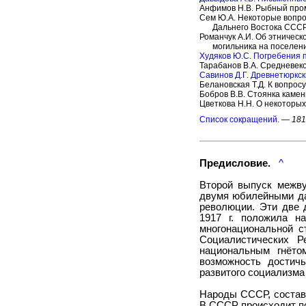
Анфимов Н.В. Рыбный про
Сем Ю.А. Некоторые вопро
Дальнего Востока ССС
Романчук А.И. Об этничес
могильника на поселен
Худяков Ю.С. Погребения п
Тарабанов В.А. Средневек
Савинов Д.Г. Древнетюркск
Белановская Т.Д. К вопрос
Бобров В.В. Стоянка камен
Цветкова Н.Н. О некоторы
Список сокращений.
—
181
Предисловие.
^
Второй выпуск межву
двумя юбилейными да
революции. Эти две 
1917 г. положила н
многонациональной с
Социалистических Р
национальным гнёто
возможность достич
развитого социализма
Народы СССР, составл
В СССР происходит по