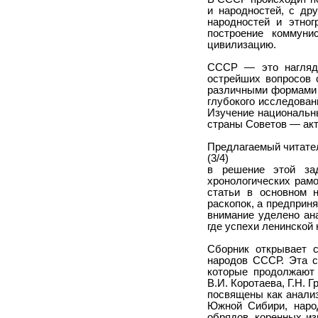
и народностей, с др
народностей и этног
построение коммуни
цивилизацию.
СССР — это наглядн
острейших вопросов 
различными формами 
глубокого исследован
Изучение национальны
страны Советов — акт
Предлагаемый читател
(3/4)
в решение этой за
хронологических рамо
статьи в основном 
раскопок, а предприн
внимание уделено ан
где успехи ленинской
Сборник открывает с
народов СССР. Эта с
которые продолжают 
В.И. Коротаева, Г.Н. 
посвящены как анализ
Южной Сибири, наро
обрядов, коренных из