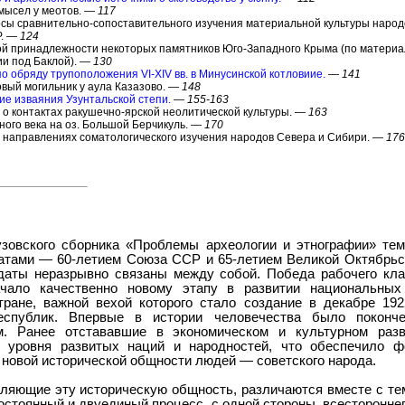
мысел у меотов. —
117
сы сравнительно-сопоставительного изучения материальной культуры народ
Р. —
124
кой принадлежности некоторых памятников Юго-Западного Крыма (по материа
ии под Баклой). —
130
о обряду трупоположения VI-XIV вв. в Минусинской котловиие.
—
141
овый могильник у аула Казазово. —
148
ие изваяния Узунтальской степи.
—
155-163
у о контактах ракушечно-ярской неолитической культуры. —
163
ного века на оз. Большой Берчикуль. —
170
х направлениях соматологического изучения народов Севера и Сибири. —
176
зовского сборника «Проблемы археологии и этнографии» тем
тами — 60-летием Союза ССР и 65-летием Великой Октябрьс
даты неразрывно связаны между собой. Победа рабочего кла
ачало качественно новому этапу в развитии национальны
тране, важной вехой которого стало создание в декабре 192
еспублик. Впервые в истории человечества было покон
м. Ранее отстававшие в экономическом и культурном раз
ь уровня развитых наций и народностей, что обеспечило ф
 новой исторической общности людей — советского народа.
яющие эту историческую общность, различаются вместе с тем
стоянный и двуединый процесс, с одной стороны, всестороннег