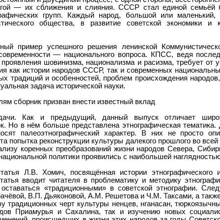
угой — их сближения и слияния. СССР стал единой семьёй 
рафических групп. Каждый народ, большой или маленький,
стического общества, в развитие советской экономики и 
ый пример успешного решения ленинской Коммунистическо
современности — национального вопроса. КПСС, ведя после
проявления шовинизма, национализма и расизма, требует от 
ия как истории народов СССР, так и современных национальны
х традиций и особенностей, проблем происхождения народов,
уальная задача исторической науки.
ям сборник призван внести известный вклад
дачи. Как и предыдущий, данный выпуск отличает широт
к. Но в нём больше представлена этнографическая тематика.
носят палеоэтнографический характер. В них не просто оп
ята попытка реконструкции культуры далекого прошлого во всей
ализу коренных преобразований жизни народов Севера, Сибири
 национальной политики проявились с наибольшей наглядностью
татья Л.В. Хомич, посвящённая истории этнографического 
татья вводит читателя в проблематику и методику этнографи
оставаться «традиционными» в советской этнографии. Сле
Грачёвой, В.П. Дьяконовой, А.М. Решетова и Ч.М. Таксами, а такж
у традиционных черт культуры ненцев, нганасан, тюркоязычн
дов Приамурья и Сахалина, так и изучению новых социалис
менений, происшедших в жизни этих народов за годы Советско