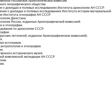
венной Российской Археологической комиссии.
ого географического общества.
 о докладах и полевых исследованиях Института археологии АН СССР.
ия о докладах и полевых исследованиях Института истории материальной 
я Института этнографии АН СССР.
ологии Дагестана.
логии России, изданные Археографической комиссией.
и и этнографии.
дования по археологии СССР.
рафии.
усских летописей, изданное Археографическою комиссией).
я.
их источников.
антропологии и этнографии.
ия.
венного исторического музея.
кой комплексной экспедиции АН СССР.
рник.
ик.