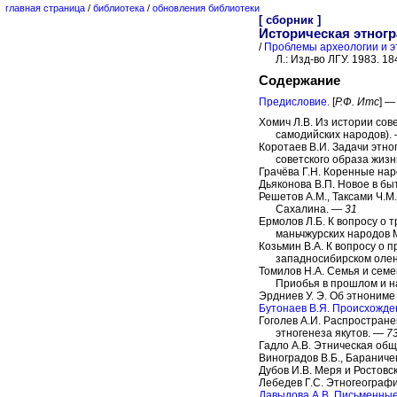
главная страница
/
библиотека
/
обновления библиотеки
[ сборник ]
Историческая этногр
/
Проблемы археологии и эт
Л.: Изд-во ЛГУ. 1983. 1
Содержание
Предисловие.
[
Р.Ф. Итс
] 
Хомич Л.В. Из истории сов
самодийских народов).
Коротаев В.И. Задачи этно
советского образа жизн
Грачёва Г.Н. Коренные на
Дьяконова В.П. Новое в б
Решетов А.М., Таксами Ч.М
Сахалина. —
31
Ермолов Л.Б. К вопросу о 
маньчжурских народов
Козьмин В.А. К вопросу о 
западносибирском оле
Томилов Н.А. Семья и сем
Приобья в прошлом и 
Эрдниев У. Э. Об этноним
Бутонаев В.Я. Происхожде
Гоголев А.И. Распростран
этногенеза якутов. —
7
Гадло А.В. Этническая об
Виноградов В.Б., Бараниче
Дубов И.В. Меря и Ростовс
Лебедев Г.С. Этногеограф
Давыдова А.В. Письменные 