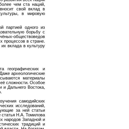
более чем ста наций,
 вносит свой вклад в
культуры, в мировую
й партией одного из
довательную борьбу с
учёных-обществоведов
х процессов в стране.
 их вклада в культуру
а географических и
 Даже археологические
исываются материалы
 её сложности. Особое
 и Дальнего Востока,
.
изучения самодийских
ческих исследований,
дующие за ней статьи
е статья Н.А. Томилова
ых народов Западной и
тических традиций и
й власти. На богатом,