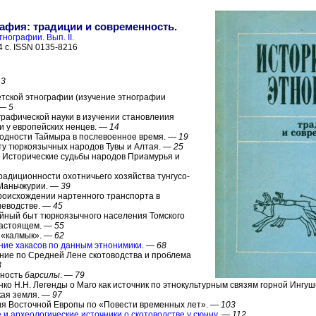
афия: традиции и современность.
нографии. Вып. II.
84 с. ISSN 0135-8216
—
3
етской этнографии (изучение этнографии
 —
5
графической науки в изучении становлеиия
и у европейских ненцев. —
14
родности Таймыра в послевоенное время. —
19
ыту тюркоязычных народов Тувы и Алтая. —
25
. Исторические судьбы народов Приамурья и
традиционности охотничьего хозяйства тунгусо-
 Маньчжурии. —
39
происхождении нартенного транспорта в
неводстве. —
45
ейный быт тюркоязычного населения Томского
настоящем. —
55
е «калмык». —
62
ние хакасов по данным этнонимики.
—
68
ение по Средней Лене скотоводства и проблема
3
щность
барсилы
. —
79
нко Н.Н. Легенды о Маго как источник по этнокультурным связям горной Ингу
кая земля. —
97
ия Восточной Европы по «Повести временных лет». —
103
и археологические источники о скотоводстве у сюнну.
—
112