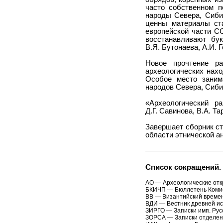
часто собственном п
народы Севера, Сиби
ценны материалы ста
европейской части С
восстанавливают бук
В.Я. Бутонаева, А.И. Г
Новое прочтение р
археологических нахо
Особое место заним
народов Севера, Сиби
«Археологический ра
Д.Г. Савинова, В.А. Т
Завершает сборник ст
области этнической а
Список сокращений.
АО — Археологические отк
БКИЧП — Бюллетень Комис
ВВ — Византийский времен
ВДИ — Вестник древней ис
ЗИРГО — Записки имп. Русс
ЗОРСА — Записки отделени