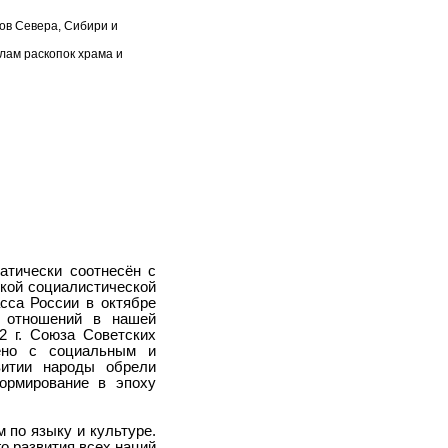
ов Севера, Сибири и
лам раскопок храма и
атически соотнесён с
кой социалистической
сса России в октябре
х отношений в нашей
2 г. Союза Советских
чено с социальным и
витии народы обрели
ормирование в эпоху
 по языку и культуре.
о развития всех наций