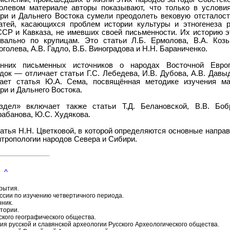
олевом материале авторы показывают, что только в услов
ри и Дальнего Востока сумели преодолеть вековую отсталост
тей, касающихся проблем истории культуры и этногенеза 
ССР и Кавказа, не имевших своей письменности. Их историю э
вально по крупицам. Это статьи Л.Б. Ермолова, В.А. Козь
оголева, А.В. Гадло, В.Б. Виноградова и Н.Н. Бараниченко.
анних письменных источников о народах Восточной Евр
док — отличает статьи Г.С. Лебедева, И.В. Дубова, А.В. Давы
ает статья Ю.А. Сема, посвящённая методике изучения ма
ри и Дальнего Востока.
здел» включает также статьи Т.Д. Белановской, В.В. Боб
арабанова, Ю.С. Худякова.
атья Н.Н. Цветковой, в которой определяются основные напра
нтропологии народов Севера и Сибири.
^
рытия.
сии по изучению четвертичного периода.
ник.
тории.
кого географического общества.
я русской и славянской археологии Русского Археологического общества.