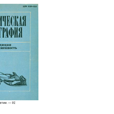
шетии. —
91