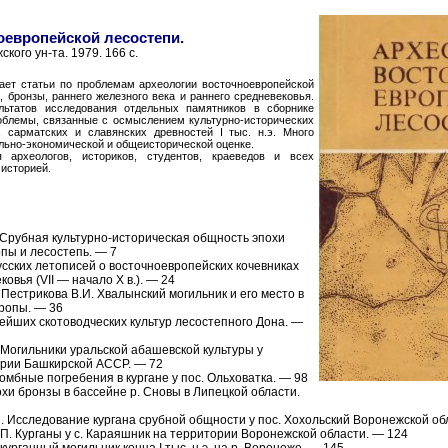
оевропейской лесостепи.
кого ун-та. 1979. 166 с.
ает статьи по проблемам археологии восточноевропейской
, бронзы, раннего железного века и раннего средневековья.
льтатов исследования отдельных памятников в сборнике
блемы, связанные с осмыслением культурно-исторических
э., сарматских и славянских древностей I тыс. н.э. Много
льно-экономической и общеисторической оценке.
 археологов, историков, студентов, краеведов и всех
историей.
 Срубная культурно-историческая общность эпохи
пы и лесостепь. — 7
сских летописей о восточноевропейских кочевниках
овья (VII — начало X в.). — 24
, Пестрикова В.И. Хвалынский могильник и его место в
ропы. — 36
нейших скотоводческих культур лесостепного Дона. —
. Могильники уральской абашевской культуры у
тории Башкирской АССР. — 72
мбные погребения в кургане у пос. Ольховатка. — 98
хи бронзы в бассейне р. Сновы в Липецкой области.
.С. Исследование кургана срубной общности у пос. Хохольский Воронежской об
П. Курганы у с. Караяшник на территории Воронежской области. — 124