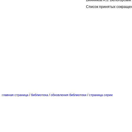
Винников А.З. Белогорский 
Список принятых сокраще
главная страница
/
библиотека
/
обновления библиотеки
/
страница серии