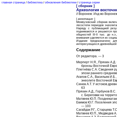
главная страница
/
библиотека
/
обновления библиотеки
/
страница серии
[ сборник ]
Археология восточн
// Воронеж: Изд-во Воронежс
[
аннотация:
]
Межвузовский сборник включ
лесостепи периодов энеолита
Наряду с публикацией резу
поднимаются и решаются про
общностей III-II тыс. до н.
внимания уделяется их социа
Издание предназначено для
интересующихся древнейшей 
Содержание
От редактора. — 3
Мерперт Н.Я., Пряхин А.Д.
бронзы Восточной Евро
Плетнёва С.А. Сведения ру
эпохи раннего средневек
Агапов С.А., Васильев И.Б.
энеолите Восточной Ев
Синюк А.Т. У истоков древ
63
Пряхин А.Д., Горбунов В.С
с. Береговки на терри
Матвеев Ю.П. Позднекатако
Екимов Ю.Г. Поселения эпо
— 103
Сагайдак Р.Г., Старцева Т
Матвеев Ю.П., Медведев А.