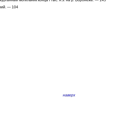
курганный могильник конца I тыс. н.э. на р. Воронеже. — 145
ний. — 104
наверх