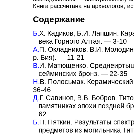
Книга рассчитана на археологов, ис
Содержание
Б.
X. Кадиков, Б.И. Лапшин. Ка
века Горного Алтая. — 3-10
А.
П. Окладников, В.И. Молодин
р. Бия). — 11-21
В.
И. Матющенко. Среднеиртышс
сейминских бронз. — 22-35
Н.
В. Полосьмак. Керамический
36-46
Д.
Г. Савинов, В.В. Бобров. Тит
памятниках эпохи поздней бр
62
Б.
Н. Пяткин. Результаты спек
предметов из могильника Тит