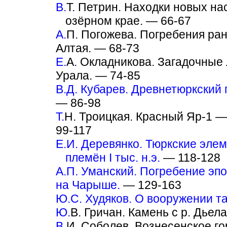
В.
Т. Петрин. Находки новых н
озёрном крае. — 66-67
A.
П. Погожева. Погребения ран
Алтая. — 68-73
Е.
А. Окладникова. Загадочные
Урала. — 74-85
B.Д. Кубарев. Древнетюркский
— 86-98
Т.
Н. Троицкая. Красный Яр-1 —
99-117
Е.И. Деревянко. Тюркские эле
племён I тыс. н.э.
— 118-128
A.П. Уманский. Погребение эп
на Чарыше.
— 129-163
Ю.С. Худяков. О вооружении т
Ю.
В. Гричан. Камень с р. Дьел
B.
И. Соболев. Вознесенское го