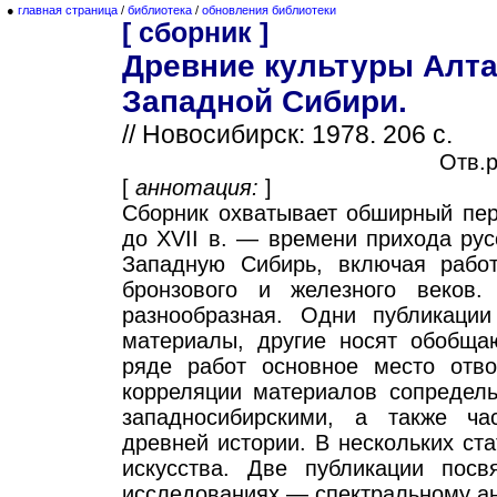
●
главная страница
/
библиотека
/
обновления библиотеки
[ сборник ]
Древние культуры Алта
Западной Сибири.
// Новосибирск: 1978. 206 с.
Отв.р
[
аннотация:
]
Сборник охватывает обширный пер
до XVII в. — времени прихода рус
Западную Сибирь, включая рабо
бронзового и железного веков.
разнообразная. Одни публикаци
материалы, другие носят обобща
ряде работ основное место отв
корреляции материалов сопредель
западносибирскими, а также ча
древней истории. В нескольких ст
искусства. Две публикации пос
исследованиях — спектральному ан