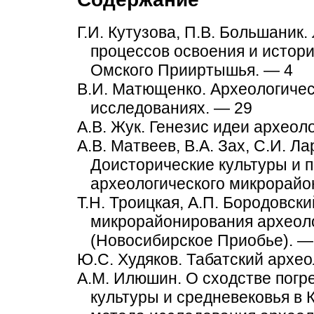
Г.И. Кутузова, П.В. Большани
процессов освоения и истор
Омского Прииртышья. — 4
В.И. Матющенко. Археологичес
исследованиях. — 29
А.В. Жук. Генезис идеи археол
А.В. Матвеев, В.А. Зах, С.И. Л
Доисторические культуры и 
археологического микрорайо
Т.Н. Троицкая, А.П. Бородовск
микрорайонирования археоло
(Новосибирское Приобье). —
Ю.С. Худяков. Табатский архе
A.M. Илюшин. О сходстве погр
культуры и средневековья в 