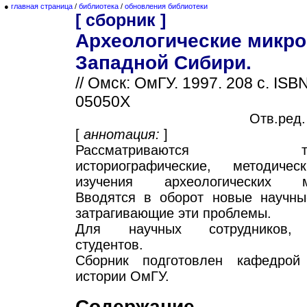
●
главная страница
/
библиотека
/
обновления библиотеки
[ сборник ]
Археологические микр
Западной Сибири.
// Омск: ОмГУ. 1997. 208 с. ISB
05050X
Отв.ред.
[
аннотация:
]
Рассматриваются теоре
историографические, методиче
изучения археологических ми
Вводятся в оборот новые научны
затрагивающие эти проблемы.
Для научных сотрудников, 
студентов.
Сборник подготовлен кафедрой
истории ОмГУ.
Содержание