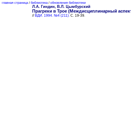
главная страница
/
библиотека
/
обновления библиотеки
Л.А. Гиндин, В.Л. Цымбурский
Прагреки в Трое (Междисциплинарный аспект
//
ВДИ. 1994. №4 (211).
С. 19-39.