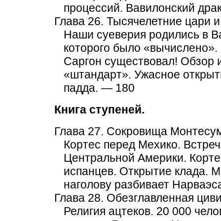
процессий. Вавилонский дра
Глава 26. Тысячелетние цари 
Наши суеверия родились в В
которого было «вычислено». 
Саргон существовал! Обзор 
«штандарт». Ужасное открыти
падда. — 180
Книга ступеней.
Глава 27. Сокровища Монтесу
Кортес перед Мехико. Встреч
Центральной Америки. Кортес
испанцев. Открытие клада. М
наголову разбивает Нарваэс
Глава 28. Обезглавленная цив
Религия ацтеков. 20 000 чел