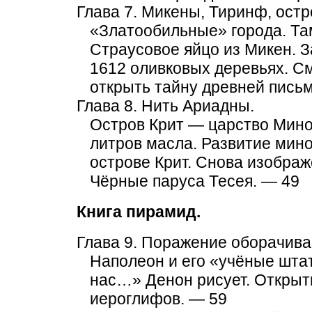
Глава 7. Микены, Тиринф, остр
«Златообильные» города. Там
Страусовое яйцо из Микен. 
1612 оливковых деревьях. С
открыть тайну древней пись
Глава 8. Нить Ариадны.
Остров Крит — царство Минос
литров масла. Развитие мин
острове Крит. Снова изобра
Чёрные паруса Тесея. — 49
Книга пирамид.
Глава 9. Поражение оборачива
Наполеон и его «учёные штат
нас…» Денон рисует. Открыти
иероглифов. — 59