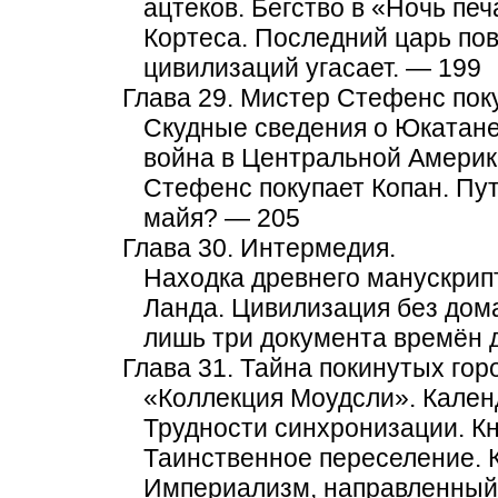
ацтеков. Бегство в «Ночь пе
Кортеса. Последний царь по
цивилизаций угасает. — 199
Глава 29. Мистер Стефенс поку
Скудные сведения о Юкатане
война в Центральной Америк
Стефенс покупает Копан. Пу
майя? — 205
Глава 30. Интермедия.
Находка древнего манускрип
Ланда. Цивилизация без дом
лишь три документа времён 
Глава 31. Тайна покинутых гор
«Коллекция Моудсли». Кален
Трудности синхронизации. К
Таинственное переселение. К
Империализм, направленный 