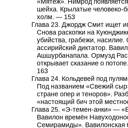
«Мятеж». Нимрод появляется 
шейха. Крылатые человеко-б
холм. — 153
Глава 23. Джордж Смит ищет иг
Снова раскопки на Куюнджик
убийства, грабежи, насилие.
ассирийский диктатор. Вавил
Ашшурбанапала. Ормузд Расс
открывает сказание о потоп
163
Глава 24. Кольдевей под пулям
Под названием «Свежий сыр»
стране опер и теноров». Раз
«настоящий бич этой местно
Глава 25. «Э-темен-анки» — «
Вавилон времён Навуходонос
Семирамиды». Вавилонская б