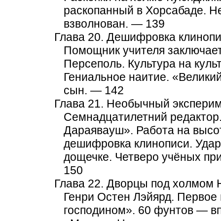
раскопанный в Хорсабаде. Н
взволнован. — 139
Глава 20. Дешифровка клинопи
Помощник учителя заключает
Персеполь. Культура на куль
Гениальное наитие. «Велики
сын. — 142
Глава 21. Необычный эксперим
Семнадцатилетний редактор.
Дараявауш». Работа на высо
дешифровка клинописи. Удары
дощечке. Четверо учёных пр
150
Глава 22. Дворцы под холмом 
Генри Остен Лэйярд. Первое
господином». 60 фунтов — вп