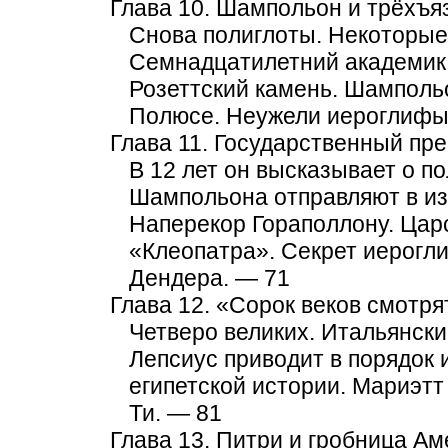
Глава 10. Шампольон и трёхъя
Снова полиглоты. Некоторые
Семнадцатилетний академик.
Розеттский камень. Шамполь
Полюсе. Неужели иероглифы
Глава 11. Государственный п
В 12 лет он высказывает о п
Шампольона отправляют в из
Наперекор Гораполлону. Цар
«Клеопатра». Секрет иерогл
Дендера. — 71
Глава 12. «Сорок веков смотря
Четверо великих. Итальянски
Лепсиус приводит в порядок
египетской истории. Мариэт
Ти. — 81
Глава 13. Питри и гробница А