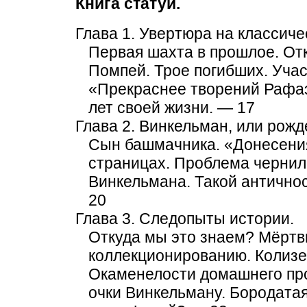
Книга статуй.
Глава 1. Увертюра на классиче
Первая шахта в прошлое. От
Помпей. Трое погибших. Уча
«Прекраснее творений Рафаэл
лет своей жизни. — 17
Глава 2. Винкельман, или рожд
Сын башмачника. «Донесени
страницах. Проблема черни
Винкельмана. Такой антично
20
Глава 3. Следопыты истории.
Откуда мы это знаем? Мёртвы
коллекционированию. Колизе
Окаменелости домашнего про
очки Винкельману. Бородатая