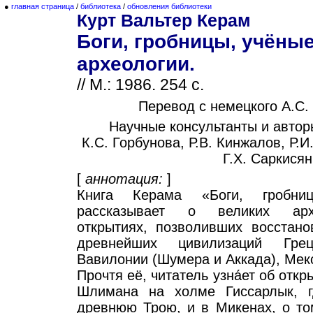
●
главная страница
/
библиотека
/
обновления библиотеки
Курт Вальтер Керам
Боги, гробницы, учёны
археологии.
// М.: 1986. 254 с.
Перевод с немецкого А.С.
Научные консультанты и авто
К.С. Горбунова, Р.В. Кинжалов, Р.
Г.X. Саркисян
[
аннотация:
]
Книга Керама «Боги, гробни
рассказывает о великих архе
открытиях, позволивших восстано
древнейших цивилизаций Грец
Вавилонии (Шумера и Аккада), Мек
Прочтя её, читатель узна́ет об отк
Шлимана на холме Гиссарлык, г
древнюю Трою, и в Микенах, о то