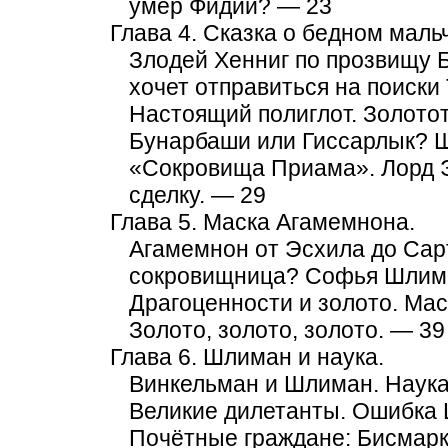
умер Фидий? — 23
Глава 4. Сказка о бедном маль
Злодей Хенниг по прозвищу 
хочет отправиться на поиски
Настоящий полиглот. Золото
Бунарбаши или Гиссарлык? Ш
«Сокровища Приама». Лорд 
сделку. — 29
Глава 5. Маска Агамемнона.
Агамемнон от Эсхила до Сар
сокровищница? Софья Шлиман
Драгоценности и золото. Ма
Золото, золото, золото. — 39
Глава 6. Шлиман и наука.
Винкельман и Шлиман. Наука
Великие дилетанты. Ошибка 
Почётные граждане: Бисмарк