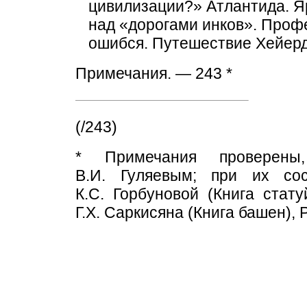
цивилизации?» Атлантида. Я
над «дорогами инков». Проф
ошибся. Путешествие Хейер
Примечания. — 243 *
(/243)
* Примечания проверены
В.И. Гуляевым; при их со
К.С. Горбуновой (Книга стату
Г.X. Саркисяна (Книга башен), 