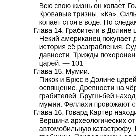
Всю свою жизнь он копает. Г
Кровавые тризны. «Ка». Сил
копает стоя в воде. По следа
Глава 14. Грабители в Долине 
Некий американец покупает 
история её разграбления. С
давности. Трижды похоронен
царей. — 101
Глава 15. Мумии.
Пикок и Брюс в Долине царей
освящение. Древности на чёр
грабителей. Бругш-бей наход
мумии. Феллахи провожают с
Глава 16. Говард Картер наход
Вершина археологических от
автомобильную катастрофу. 