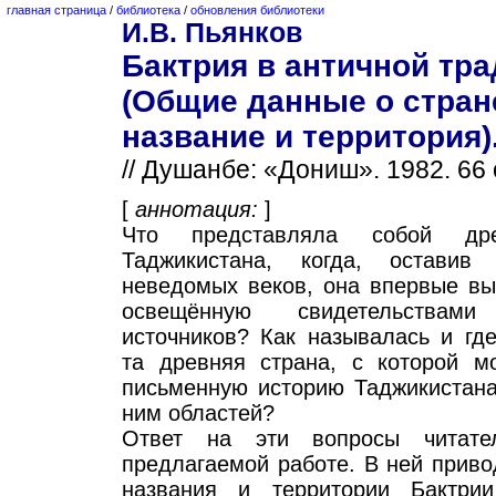
главная страница
/
библиотека
/
обновления библиотеки
И.В. Пьянков
Бактрия в античной тр
(Общие данные о стран
название и территория)
// Душанбе: «Дониш». 1982. 66 
[
аннотация:
]
Что представляла собой др
Таджикистана, когда, оставив
неведомых веков, она впервые вы
освещённую свидетельствами
источников? Как называлась и гд
та древняя страна, с которой м
письменную историю Таджикистана
ним областей?
Ответ на эти вопросы читате
предлагаемой работе. В ней приво
названия и территории Бактри