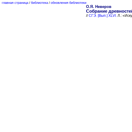
главная страница
/
библиотека
/
обновления библиотеки
О.Я. Неверов
Собрание древносте
//
СГЭ. [Вып.] XLVI.
Л.: «Иску