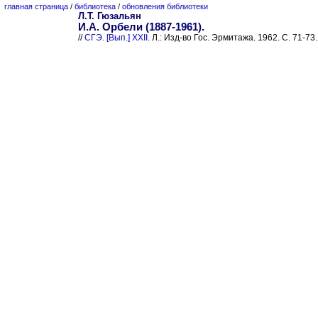
главная страница
/
библиотека
/
обновления библиотеки
Л.Т. Гюзальян
И.А. Орбели (1887-1961).
//
СГЭ. [Вып.] XXII.
Л.: Изд-во Гос. Эрмитажа. 1962. С. 71-73.