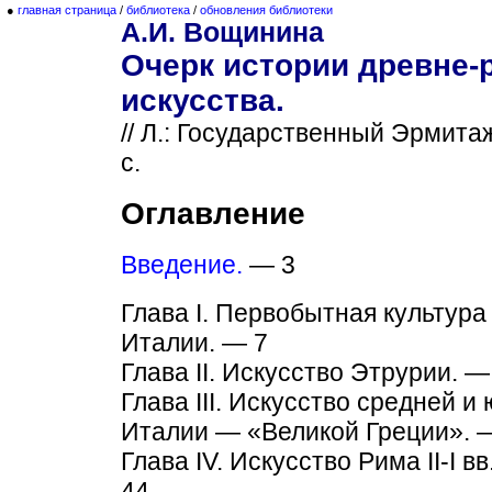
●
главная страница
/
библиотека
/
обновления библиотеки
А.И. Вощинина
Очерк истории древне-
искусства.
// Л.: Государственный Эрмитаж
с.
Оглавление
Введение.
— 3
Глава I. Первобытная культура
Италии. — 7
Глава II. Искусство Этрурии. —
Глава III. Искусство средней и
Италии — «Великой Греции». 
Глава IV. Искусство Рима II-I вв
44