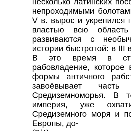
несколько латинских пос
непроходимыми болотами
V в. вырос и укрепился 
властью всю область
развиваются с необы
истории быстротой: в III
В это время в стра
рабовладение, которое 
формы античного рабст
завоёвывает часть
Средиземноморья. В те
империя, уже охва
Средиземного моря и п
Европы, до-