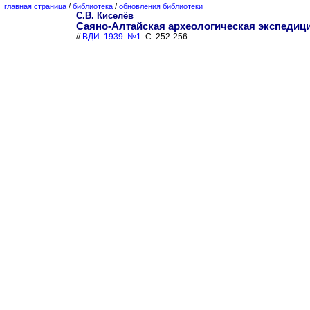
главная страница
/
библиотека
/
обновления библиотеки
С.В. Киселёв
Саяно-Алтайская археологическая экспедиция
//
ВДИ. 1939. №1.
С. 252-256.